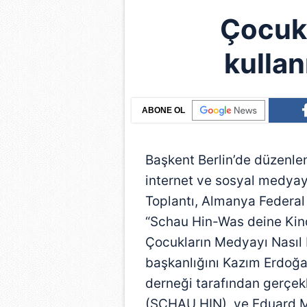
Çocukl
kullan
ABONE OL
Başkent Berlin’de düzenlen
internet ve sosyal medyayı 
Toplantı, Almanya Federal
“Schau Hin-Was deine Kin
Çocukların Medyayı Nasıl 
başkanlığını Kazım Erdoğa
derneği tarafından gerçekl
(SCHAU HIN), ve Eduard Mö