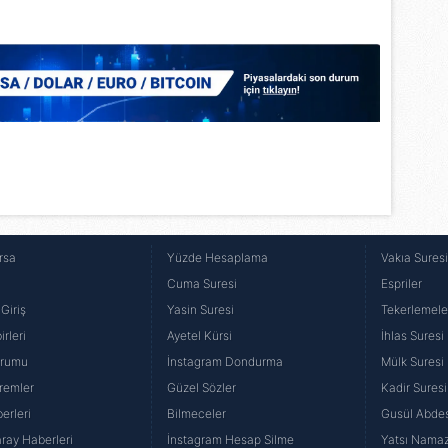
Korunması Kanunu uyarınca hazırlanmış Aydınlatma Metnimizi okum
 çerezlerle ilgili bilgi almak için lütfen
tıklayınız
.
rsa
Yüzde Hesaplama
Vakıa Sures
Cuma Suresi
Espriler
Giriş
Yasin Suresi
Tekerlemele
rleri
Ayetel Kürsi
İhlas Suresi
urumu
İnstagram Dondurma
Mülk Suresi
remler
Güzel Sözler
Kadir Suresi
erleri
Bilmeceler
Gusül Abdes
ray Haberleri
İnstagram Hesap Silme
Yatsı Namazı