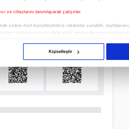
yıcı ve cihazlarını tanımlayarak çalışırlar.
de sizlere özel kişiselleştirilmiş reklamlar sunabilir, sayfalarım
aparken amacımızın size daha iyi bir reklam deneyimi sunmak ol
ulamamızı İndirin
imizden gelen çabayı gösterdiğimizi ve bu noktada, reklamların ma
rıcalıkları Keşfedin!
olduğunu sizlere hatırlatmak isteriz.
Kişiselleştir
çerezlere izin vermedikleri takdirde, kullanıcılara hedefli reklaml
abilmek için İnternet Sitemizde kendimize ve üçüncü kişilere ait 
isel verileriniz işlenmekte olup gerekli olan çerezler bilgi toplum
 çerezler, sitemizin daha işlevsel kılınması ve kişiselleştirilmes
 yapılması, amaçlarıyla sınırlı olarak açık rızanız dahilinde kulla
aşağıda yer alan panel vasıtasıyla belirleyebilirsiniz. Çerezlere iliş
lgilendirme Metnimizi
ziyaret edebilirsiniz.