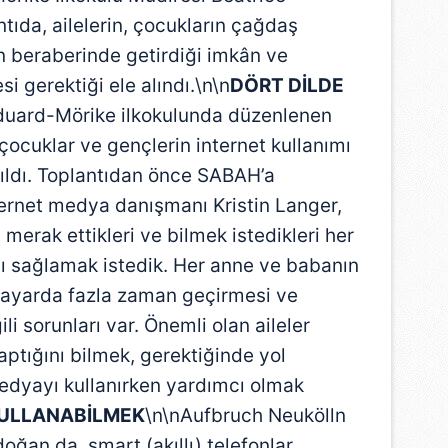
ntıda, ailelerin, çocukların çağdaş
ın beraberinde getirdiği imkân ve
si gerektiği ele alındı.\n\n
DÖRT DİLDE
duard-Mörike ilkokulunda düzenlenen
 çocuklar ve gençlerin internet kullanımı
tıldı. Toplantıdan önce SABAH’a
ernet medya danışmanı Kristin Langer,
merak ettikleri ve bilmek istedikleri her
ı sağlamak istedik. Her anne ve babanın
isayarda fazla zaman geçirmesi ve
li sorunları var. Önemli olan aileler
aptığını bilmek, gerektiğinde yol
edyayı kullanırken yardımcı olmak
ULLANABİLMEK
\n\nAufbruch Neukölln
ğan da, smart (akıllı) telefonlar,