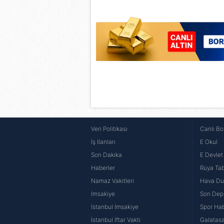
6698 sayılı Kişisel Verilerin 
mevzuata uygun olarak kullanılan
Veri Politikası
Canlı Bo
İş İlanları
E Okul
Son Dakika
E Devlet 
Haberler
Rüya Tabi
Namaz Vakitleri
Hava D
İmsakiye
Son Dep
İstanbul İmsakiye
Spor Hab
İstanbul İftar Vakti
Galatasa