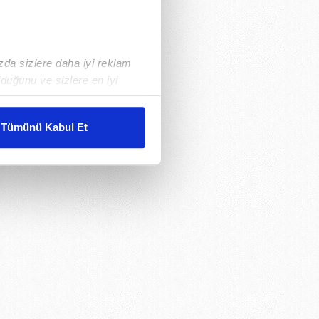
ızda sizlere daha iyi reklam
duğunu ve sizlere en iyi
liyetlerimizi karşılamak
Tümünü Kabul Et
ar gösterilmeyecektir."
çerezler kullanılmaktadır. Bu
u hizmetlerinin sunulması
i ve sizlere yönelik
nılacaktır.
kin detaylı bilgi için Ayarlar