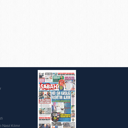
ak ve sitemizde ilgili
i
r
ti
 Nasıl Kılınır