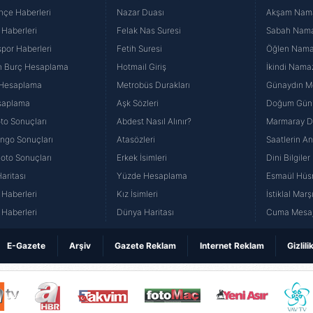
hçe Haberleri
Nazar Duası
Akşam Namaz
 Haberleri
Felak Nas Suresi
Sabah Namaz
por Haberleri
Fetih Suresi
Öğlen Namazı
n Burç Hesaplama
Hotmail Giriş
İkindi Namaz
 Hesaplama
Metrobüs Durakları
Günaydın Me
saplama
Aşk Sözleri
Doğum Günü
to Sonuçları
Abdest Nasıl Alınır?
Marmaray Du
yango Sonuçları
Atasözleri
Saatlerin A
Loto Sonuçları
Erkek İsimleri
Dini Bilgiler
aritası
Yüzde Hesaplama
Esmaül Hüs
Haberleri
Kız İsimleri
İstiklal Marş
Haberleri
Dünya Haritası
Cuma Mesaj
E-Gazete
Arşiv
Gazete Reklam
Internet Reklam
Gizlili