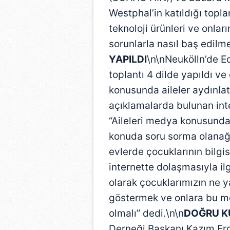
Westphal’in katıldığı topla
teknoloji ürünleri ve onlar
sorunlarla nasıl baş edilme
YAPILDI
\n\nNeukölln’de E
toplantı 4 dilde yapıldı ve
konusunda aileler aydınla
açıklamalarda bulunan int
“Aileleri medya konusunda 
konuda soru sorma olanağ
evlerde çocuklarının bilg
internette dolaşmasıyla ilgi
olarak çocuklarımızın ne y
göstermek ve onlara bu m
olmalı” dedi.\n\n
DOĞRU K
Derneği Başkanı Kazım Erdo