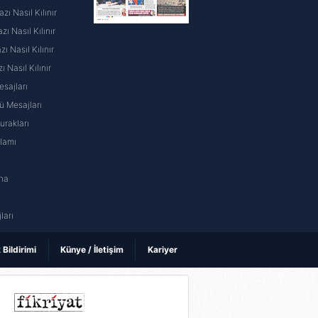
ı Nasıl Kılınır
ı Nasıl Kılınır
 Nasıl Kılınır
ı Nasıl Kılınır
sajları
 Mesajları
rakları
nlamı
na
ı
ları
k Bildirimi
Künye / İletişim
Kariyer