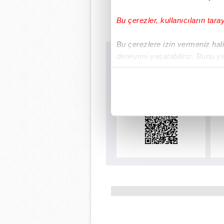
Bu çerezler, kullanıcıların tara
Bu çerezlere izin vermeniz halin
deneyimi yaşatabiliriz. Bunu y
Sabah.com.tr Uyg
içerikleri sunabilmek adına el
Uygulamalara Özel Ay
noktasında tek gelir kalemimiz 
Her halükârda, kullanıcılar, bu 
Sizlere daha iyi bir hizmet sun
çerezler vasıtasıyla çeşitli kiş
amacıyla kullanılmaktadır. Diğer
reklam/pazarlama faaliyetlerinin
Çerezlere ilişkin tercihlerinizi 
butonuna tıklayabilir,
Çerez Bi