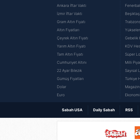
Ankara İftar Vakti
Fenerba
İzmir İftar Vakti
Beşiktaş
Gram Altın Fiyatı
Trabzons
Altın Fiyatları
Yüksele
Çeyrek Altın Fiyatı
Gebelik
Yarım Altın Fiyatı
KDV He
Tam Altın Fiyatı
Süper Lo
Cumhuriyet Altını
Milli Pi
22 Ayar Bilezik
Sayısal 
Gümüş Fiyatları
Türkiye H
Dolar
Magazin 
Euro
Ekonomi 
Sabah USA
Daily Sabah
RSS