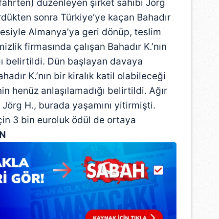
fahrten) düzenleyen şirket sahibi Jörg
ürdükten sonra Türkiye’ye kaçan Bahadır
tmesiyle Almanya’ya geri dönüp, teslim
izlik firmasında çalışan Bahadır K.’nın
ğı belirtildi. Dün başlayan davaya
dır K.’nın bir kiralık katil olabileceği
in henüz anlaşılamadığı belirtildi. Ağır
 Jörg H., burada yaşamını yitirmişti.
çin 3 bin euroluk ödül de ortaya
N