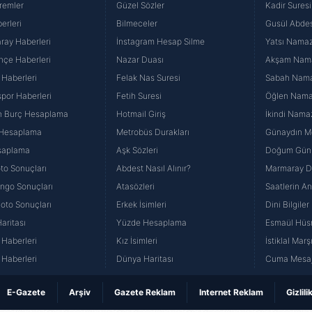
remler
Güzel Sözler
Kadir Suresi
erleri
Bilmeceler
Gusül Abdes
ray Haberleri
İnstagram Hesap Silme
Yatsı Namazı
hçe Haberleri
Nazar Duası
Akşam Namaz
 Haberleri
Felak Nas Suresi
Sabah Namaz
por Haberleri
Fetih Suresi
Öğlen Namazı
n Burç Hesaplama
Hotmail Giriş
İkindi Namaz
 Hesaplama
Metrobüs Durakları
Günaydın Me
saplama
Aşk Sözleri
Doğum Günü
to Sonuçları
Abdest Nasıl Alınır?
Marmaray Du
yango Sonuçları
Atasözleri
Saatlerin A
Loto Sonuçları
Erkek İsimleri
Dini Bilgiler
aritası
Yüzde Hesaplama
Esmaül Hüs
Haberleri
Kız İsimleri
İstiklal Marş
Haberleri
Dünya Haritası
Cuma Mesaj
E-Gazete
Arşiv
Gazete Reklam
Internet Reklam
Gizlili