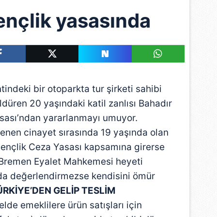
nçlik yasasında
deki bir otoparkta tur şirketi sahibi
ldüren 20 yaşındaki katil zanlısı Bahadır
asası’ndan yararlanmayı umuyor.
lenen cinayet sırasında 19 yaşında olan
Gençlik Ceza Yasası kapsamına girerse
. Bremen Eyalet Mahkemesi heyeti
a değerlendirmezse kendisini ömür
ÜRKİYE’DEN GELİP TESLİM
de emeklilere ürün satışları için