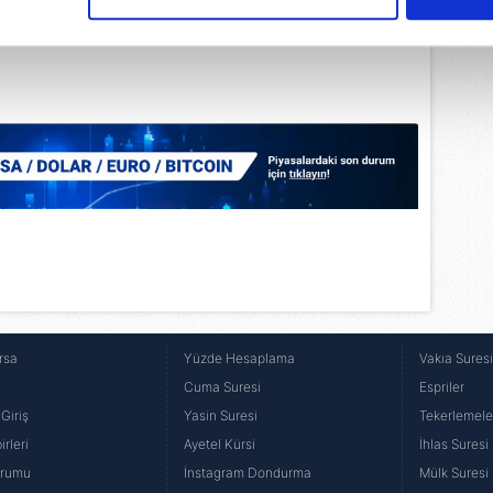
çerezlere izin vermedikleri takdirde, kullanıcılara hedefli reklaml
abilmek için İnternet Sitemizde kendimize ve üçüncü kişilere ait 
isel verileriniz işlenmekte olup gerekli olan çerezler bilgi toplum
 çerezler, sitemizin daha işlevsel kılınması ve kişiselleştirilmes
 yapılması, amaçlarıyla sınırlı olarak açık rızanız dahilinde kulla
aşağıda yer alan panel vasıtasıyla belirleyebilirsiniz. Çerezlere iliş
lgilendirme Metnimizi
ziyaret edebilirsiniz.
Korunması Kanunu uyarınca hazırlanmış Aydınlatma Metnimizi okum
 çerezlerle ilgili bilgi almak için lütfen
tıklayınız
.
rsa
Yüzde Hesaplama
Vakıa Sures
Cuma Suresi
Espriler
Giriş
Yasin Suresi
Tekerlemele
rleri
Ayetel Kürsi
İhlas Suresi
urumu
İnstagram Dondurma
Mülk Suresi