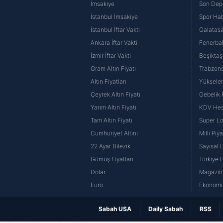
İmsakiye
Son Dep
İstanbul İmsakiye
Spor Hab
İstanbul İftar Vakti
Galatasa
Ankara İftar Vakti
Fenerba
İzmir İftar Vakti
Beşiktaş
Gram Altın Fiyatı
Trabzons
Altın Fiyatları
Yüksele
Çeyrek Altın Fiyatı
Gebelik
Yarım Altın Fiyatı
KDV He
Tam Altın Fiyatı
Süper Lo
Cumhuriyet Altını
Milli Pi
22 Ayar Bilezik
Sayısal 
Gümüş Fiyatları
Türkiye H
Dolar
Magazin 
Euro
Ekonomi 
Sabah USA
Daily Sabah
RSS