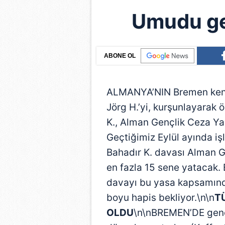
Umudu ge
ABONE OL
ALMANYA’NIN Bremen kentin
Jörg H.’yi, kurşunlayarak ö
K., Alman Gençlik Ceza Y
Geçtiğimiz Eylül ayında iş
Bahadır K. davası Alman 
en fazla 15 sene yatacak
davayı bu yasa kapsamınd
boyu hapis bekliyor.\n\n
T
OLDU
\n\nBREMEN’DE genel