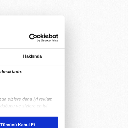
Hakkında
ılmaktadır.
ızda sizlere daha iyi reklam
duğunu ve sizlere en iyi
liyetlerimizi karşılamak
Tümünü Kabul Et