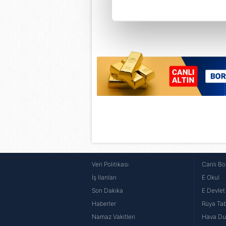
Her halükârda, kullanıcılar, bu 
Sizlere daha iyi bir hizmet sun
çerezler vasıtasıyla çeşitli kiş
amacıyla kullanılmaktadır. Diğer
reklam/pazarlama faaliyetlerinin
Çerezlere ilişkin tercihlerinizi 
butonuna tıklayabilir,
Çerez Bi
6698 sayılı Kişisel Verilerin 
mevzuata uygun olarak kullanılan
Veri Politikası
Canlı Bo
İş İlanları
E Okul
Son Dakika
E Devlet 
Haberler
Rüya Tabi
Namaz Vakitleri
Hava D