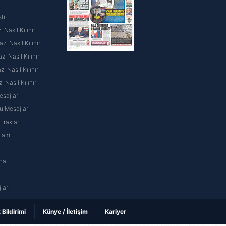
ti
 Nasıl Kılınır
ı Nasıl Kılınır
ı Nasıl Kılınır
 Nasıl Kılınır
ı Nasıl Kılınır
sajları
 Mesajları
rakları
nlamı
na
ı
ları
k Bildirimi
Künye / İletişim
Kariyer