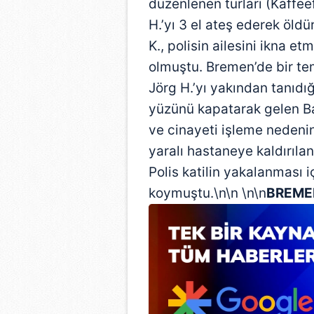
düzenlenen turları (Kaffee
H.’yı 3 el ateş ederek öld
K., polisin ailesini ikna e
olmuştu. Bremen’de bir tem
Jörg H.’yı yakından tanıdı
yüzünü kapatarak gelen Baha
ve cinayeti işleme nedenin
yaralı hastaneye kaldırılan
Polis katilin yakalanması i
koymuştu.\n\n \n\n
BREME