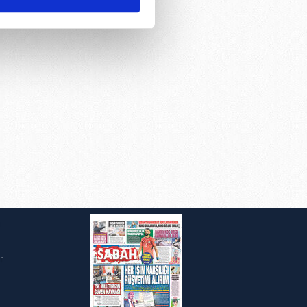
ar gösterilmeyecektir."
çerezler kullanılmaktadır. Bu
u hizmetlerinin sunulması
i ve sizlere yönelik
nılacaktır.
kin detaylı bilgi için Ayarlar
ak ve sitemizde ilgili
i
r