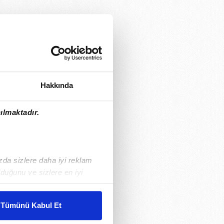
Hakkında
ılmaktadır.
ızda sizlere daha iyi reklam
duğunu ve sizlere en iyi
liyetlerimizi karşılamak
Tümünü Kabul Et
ar gösterilmeyecektir."