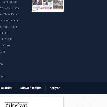
 Nasıl Kılınır
ı Nasıl Kılınır
ı Nasıl Kılınır
 Nasıl Kılınır
ı Nasıl Kılınır
sajları
 Mesajları
rakları
nlamı
na
ı
ları
k Bildirimi
Künye / İletişim
Kariyer