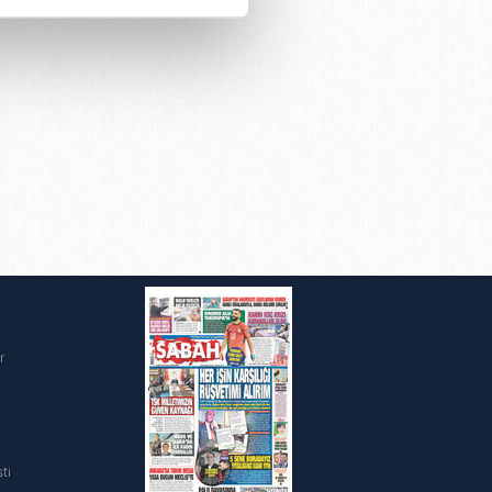
çerezler kullanılmaktadır. Bu
u hizmetlerinin sunulması
i ve sizlere yönelik
nılacaktır.
kin detaylı bilgi için Ayarlar
ak ve sitemizde ilgili
i
r
ti