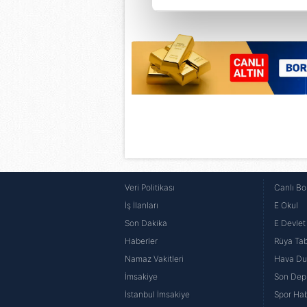
Sizlere daha iyi bir hizmet sun
çerezler vasıtasıyla çeşitli kiş
amacıyla kullanılmaktadır. Diğer
reklam/pazarlama faaliyetlerinin
Çerezlere ilişkin tercihlerinizi 
butonuna tıklayabilir,
Çerez Bi
6698 sayılı Kişisel Verilerin 
mevzuata uygun olarak kullanılan
Veri Politikası
Canlı Bo
İş İlanları
E Okul
Son Dakika
E Devlet 
Haberler
Rüya Tabi
Namaz Vakitleri
Hava D
İmsakiye
Son Dep
İstanbul İmsakiye
Spor Hab