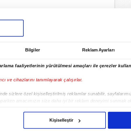
lamamızı İndirin
ıcalıkları Keşfedin!
Bilgiler
Reklam Ayarları
rlama faaliyetlerinin yürütülmesi amaçları ile çerezler kullan
yıcı ve cihazlarını tanımlayarak çalışırlar.
de sizlere özel kişiselleştirilmiş reklamlar sunabilir, sayfalarım
aparken amacımızın size daha iyi bir reklam deneyimi sunmak ol
imizden gelen çabayı gösterdiğimizi ve bu noktada, reklamların ma
olduğunu sizlere hatırlatmak isteriz.
Kişiselleştir
çerezlere izin vermedikleri takdirde, kullanıcılara hedefli reklaml