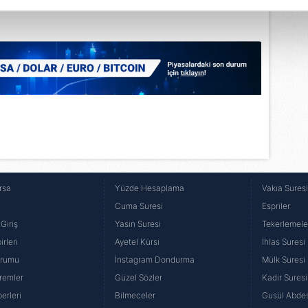
abilmek için İnternet Sitemizde kendimize ve üçüncü kişilere ait 
isel verileriniz işlenmekte olup gerekli olan çerezler bilgi toplum
 çerezler, sitemizin daha işlevsel kılınması ve kişiselleştirilmes
 yapılması, amaçlarıyla sınırlı olarak açık rızanız dahilinde kulla
aşağıda yer alan panel vasıtasıyla belirleyebilirsiniz. Çerezlere iliş
lgilendirme Metnimizi
ziyaret edebilirsiniz.
Korunması Kanunu uyarınca hazırlanmış Aydınlatma Metnimizi okum
 çerezlerle ilgili bilgi almak için lütfen
tıklayınız
.
rsa
Yüzde Hesaplama
Vakıa Sures
Cuma Suresi
Espriler
Giriş
Yasin Suresi
Tekerlemele
rleri
Ayetel Kürsi
İhlas Suresi
urumu
İnstagram Dondurma
Mülk Suresi
remler
Güzel Sözler
Kadir Suresi
erleri
Bilmeceler
Gusül Abdes