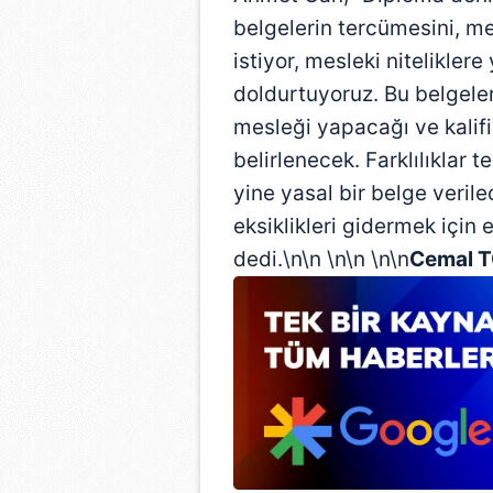
belgelerin tercümesini, me
istiyor, mesleki nitelikler
doldurtuyoruz. Bu belgeler
mesleği yapacağı ve kalif
belirlenecek. Farklılıklar 
yine yasal bir belge verilec
eksiklikleri gidermek için 
dedi.\n\n \n\n \n\n
Cemal 