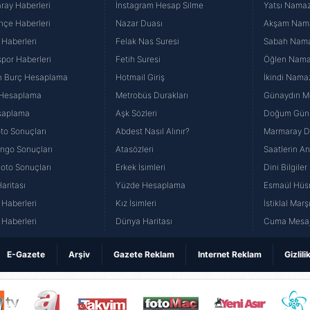
ray Haberleri
İnstagram Hesap Silme
Yatsı Namazı
hçe Haberleri
Nazar Duası
Akşam Namaz
 Haberleri
Felak Nas Suresi
Sabah Namaz
por Haberleri
Fetih Suresi
Öğlen Namazı
n Burç Hesaplama
Hotmail Giriş
İkindi Namaz
 Hesaplama
Metrobüs Durakları
Günaydın Me
saplama
Aşk Sözleri
Doğum Günü
to Sonuçları
Abdest Nasıl Alınır?
Marmaray Du
yango Sonuçları
Atasözleri
Saatlerin A
Loto Sonuçları
Erkek İsimleri
Dini Bilgiler
aritası
Yüzde Hesaplama
Esmaül Hüs
Haberleri
Kız İsimleri
İstiklal Marş
Haberleri
Dünya Haritası
Cuma Mesaj
E-Gazete
Arşiv
Gazete Reklam
Internet Reklam
Gizlili