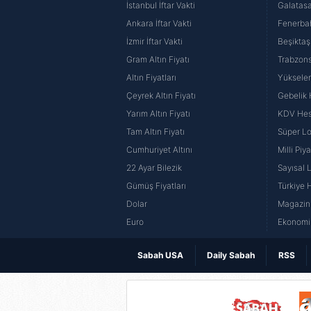
İstanbul İftar Vakti
Galatasa
Ankara İftar Vakti
Fenerba
İzmir İftar Vakti
Beşiktaş
Gram Altın Fiyatı
Trabzons
Altın Fiyatları
Yüksele
Çeyrek Altın Fiyatı
Gebelik
Yarım Altın Fiyatı
KDV He
Tam Altın Fiyatı
Süper Lo
Cumhuriyet Altını
Milli Pi
22 Ayar Bilezik
Sayısal 
Gümüş Fiyatları
Türkiye H
Dolar
Magazin 
Euro
Ekonomi 
Sabah USA
Daily Sabah
RSS