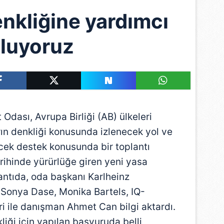
nkliğine yardımcı
luyoruz
dası, Avrupa Birliği (AB) ülkeleri
rın denkliği konusunda izlenecek yol ve
ecek destek konusunda bir toplantı
rihinde yürürlüğe giren yeni yasa
lantıda, oda başkanı Karlheinz
Sonya Dase, Monika Bartels, IQ-
i ile danışman Ahmet Can bilgi aktardı.
iği için yapılan başvuruda belli