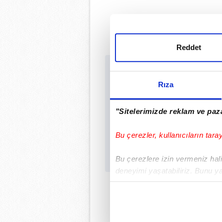
Reddet
Sabah.com.tr Uygu
Uygulamalara Özel Ayr
Rıza
"Sitelerimizde reklam ve paza
Bu çerezler, kullanıcıların tara
Bu çerezlere izin vermeniz halin
deneyimi yaşatabiliriz. Bunu y
içerikleri sunabilmek adına el
noktasında tek gelir kalemimiz 
Her halükârda, kullanıcılar, bu 