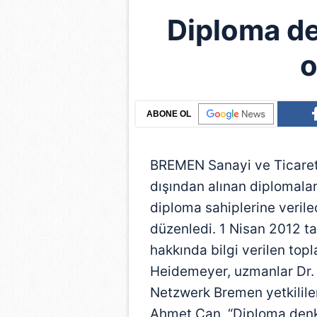
Diploma de
o
ABONE OL
BREMEN Sanayi ve Ticaret O
dışından alınan diplomala
diploma sahiplerine veril
düzenledi. 1 Nisan 2012 ta
hakkında bilgi verilen top
Heidemeyer, uzmanlar Dr. 
Netzwerk Bremen yetkililer
Ahmet Can, “Diploma denkl