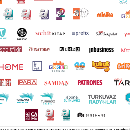
ight © 2026 Tüm hakları saklıdır. TURKUVAZ HABERLEŞME VE YAYINCILIK ANONİM Ş