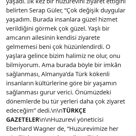
yaşadı. İlk kez bir huzurevini ziyaret ettiğini
belirten Serap Güler, “Çok değişik duygular
yaşadım. Burada insanlara güzel hizmet
verildiğini görmek çok güzel. Yaşlı bir
amcanın ailesinin kendisi ziyarete
gelmemesi beni çok hüzünlendirdi. O
yaşlara gelince bizim halimiz ne olur, onu
bilmiyorum. Ama burada böyle bir imkân
sağlanması, Almanya’da Türk kökenli
insanların kültürlerine göre bir yaşamın
sağlanması gurur verici. Önümüzdeki
dönemlerde bu tür yerleri daha çok ziyaret
edeceğim” dedi.\n\n
TÜRKÇE
GAZETELER
\n\nHuzurevi yöneticisi
Eberhard Wagner de, “Huzurevimize her