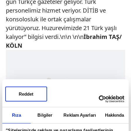
gün Türkçe gazeteler geliyor. Türk
personelimiz hizmet veriyor. DİTİB ve
konsolosluk ile ortak çalışmalar
yürütüyoruz. Huzurevimizde 21 Türk yaşlı
kalıyor” bilgisi verdi.\n\n \n\n
İbrahim TAŞ/
KÖLN
Reddet
Rıza
Bilgiler
Reklam Ayarları
Hakkında
"Sitelerimizde reklam ve pazarlama faaliyetlerinin