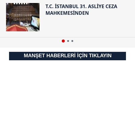
Sizlere daha iyi bir hizmet sunabilmek için İnternet
T.C. İSTANBUL 31. ASLİYE CEZA
Sitemizde kendimize ve üçüncü kişilere ait çerezler
MAHKEMESİNDEN
kullanılmaktadır. Bu çerezler vasıtasıyla çeşitli kişisel
verileriniz işlenmekte olup gerekli olan çerezler bilgi
toplumu hizmetlerinin sunulması amacıyla
kullanılmaktadır. Diğer çerezler, sitemizin daha işlevsel
kılınması ve kişiselleştirilmesi ve sizlere yönelik
reklam/pazarlama faaliyetlerinin yapılması, amaçlarıyla
MANŞET HABERLERİ İÇİN TIKLAYIN
sınırlı olarak açık rızanız dahilinde kullanılacaktır.
Çerezlere ilişkin tercihlerinizi aşağıda yer alan panel
vasıtasıyla belirleyebilirsiniz. Çerezlere ilişkin detaylı bilgi
için Ayarlar butonuna tıklayabilir,
Çerez Bilgilendirme
Metnimizi
ziyaret edebilirsiniz.
6698 sayılı Kişisel Verilerin Korunması Kanunu uyarınca
hazırlanmış Aydınlatma Metnimizi okumak ve sitemizde
ilgili mevzuata uygun olarak kullanılan çerezlerle ilgili bilgi
almak için lütfen
tıklayınız
.