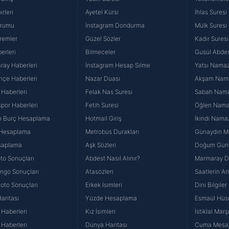
rleri
Ayetel Kürsi
İhlas Suresi
urumu
İnstagram Dondurma
Mülk Suresi
remler
Güzel Sözler
Kadir Suresi
erleri
Bilmeceler
Gusül Abdes
ray Haberleri
İnstagram Hesap Silme
Yatsı Namazı
hçe Haberleri
Nazar Duası
Akşam Namaz
 Haberleri
Felak Nas Suresi
Sabah Namaz
por Haberleri
Fetih Suresi
Öğlen Namazı
n Burç Hesaplama
Hotmail Giriş
İkindi Namaz
 Hesaplama
Metrobüs Durakları
Günaydın Me
saplama
Aşk Sözleri
Doğum Günü
to Sonuçları
Abdest Nasıl Alınır?
Marmaray Du
yango Sonuçları
Atasözleri
Saatlerin A
Loto Sonuçları
Erkek İsimleri
Dini Bilgiler
aritası
Yüzde Hesaplama
Esmaül Hüs
Haberleri
Kız İsimleri
İstiklal Marş
Haberleri
Dünya Haritası
Cuma Mesaj