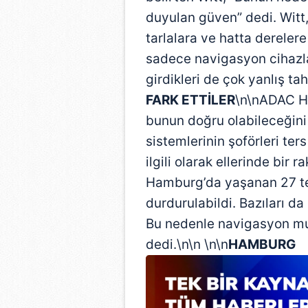
duyulan güven” dedi. Witt
tarlalara ve hatta derelere
sadece navigasyon cihazl
girdikleri de çok yanlış ta
FARK ETTİLER
\n\nADAC Ha
bunun doğru olabileceğini 
sistemlerinin şoförleri ter
ilgili olarak ellerinde bir
Hamburg’da yaşanan 27 ter
durdurulabildi. Bazıları da 
Bu nedenle navigasyon mu y
dedi.\n\n \n\n
HAMBURG