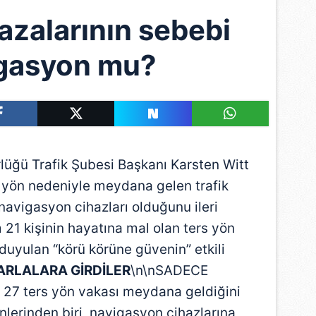
azalarının sebebi
gasyon mu?
ü Trafik Şubesi Başkanı Karsten Witt
 yön nedeniyle meydana gelen trafik
navigasyon cihazları olduğunu ileri
 21 kişinin hayatına mal olan ters yön
duyulan “körü körüne güvenin” etkili
ARLALARA GİRDİLER
\n\nSADECE
 27 ters yön vakası meydana geldiğini
nlerinden biri, navigasyon cihazlarına