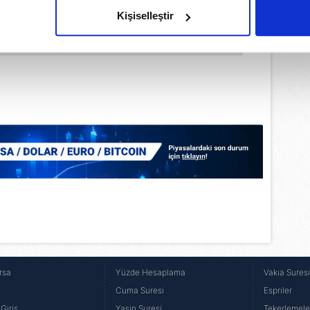
olduğunu sizlere hatırlatmak isteriz.
Kişiselleştir
çerezlere izin vermedikleri takdirde, kullanıcılara hedefli reklaml
abilmek için İnternet Sitemizde kendimize ve üçüncü kişilere ait 
isel verileriniz işlenmekte olup gerekli olan çerezler bilgi toplum
 çerezler, sitemizin daha işlevsel kılınması ve kişiselleştirilmes
 yapılması, amaçlarıyla sınırlı olarak açık rızanız dahilinde kulla
aşağıda yer alan panel vasıtasıyla belirleyebilirsiniz. Çerezlere iliş
lgilendirme Metnimizi
ziyaret edebilirsiniz.
Korunması Kanunu uyarınca hazırlanmış Aydınlatma Metnimizi okum
 çerezlerle ilgili bilgi almak için lütfen
tıklayınız
.
rsa
Yüzde Hesaplama
Vakıa Sures
Cuma Suresi
Espriler
Giriş
Yasin Suresi
Tekerlemele