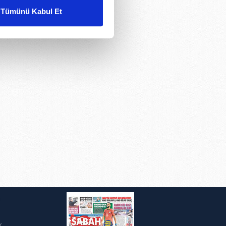
Tümünü Kabul Et
ar gösterilmeyecektir."
çerezler kullanılmaktadır. Bu
u hizmetlerinin sunulması
i ve sizlere yönelik
nılacaktır.
kin detaylı bilgi için Ayarlar
ak ve sitemizde ilgili
i
r