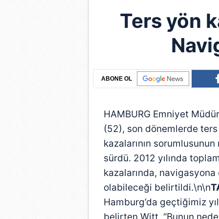
Ters yön k
Navi
ABONE OL
HAMBURG Emniyet Müdürlüğ
(52), son dönemlerde ters
kazalarının sorumlusunun 
sürdü. 2012 yılında toplam
kazalarında, navigasyona 
olabileceği belirtildi.\n\n
T
Hamburg’da geçtiğimiz yıl
belirten Witt, “Bunun nede