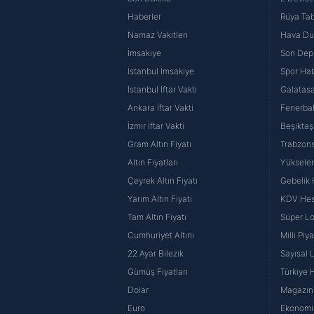
Haberler
Rüya Tabi
Namaz Vakitleri
Hava D
İmsakiye
Son Dep
İstanbul İmsakiye
Spor Hab
İstanbul İftar Vakti
Galatasa
Ankara İftar Vakti
Fenerba
İzmir İftar Vakti
Beşiktaş
Gram Altın Fiyatı
Trabzons
Altın Fiyatları
Yüksele
Çeyrek Altın Fiyatı
Gebelik
Yarım Altın Fiyatı
KDV He
Tam Altın Fiyatı
Süper Lo
Cumhuriyet Altını
Milli Pi
22 Ayar Bilezik
Sayısal 
Gümüş Fiyatları
Türkiye H
Dolar
Magazin 
Euro
Ekonomi 