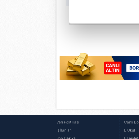
noktasında tek gelir kalemimiz 
Her halükârda, kullanıcılar, bu 
Sizlere daha iyi bir hizmet sun
çerezler vasıtasıyla çeşitli kiş
amacıyla kullanılmaktadır. Diğer
reklam/pazarlama faaliyetlerinin
Çerezlere ilişkin tercihlerinizi 
butonuna tıklayabilir,
Çerez Bi
6698 sayılı Kişisel Verilerin 
mevzuata uygun olarak kullanılan
Veri Politikası
Canlı Bo
İş İlanları
E Okul
Son Dakika
E Devlet 