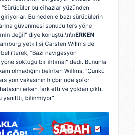
, “Sürücüler bu cihazlar yüzünden
 giriyorlar. Bu nedenle bazı sürücülerin
arına güvenmesi sonucu ters yöne
hmin değil” diye konuştu.\n\n
ERKEN
mburg yetkilisi Carsten Willms de
belirterek, “Bazı navigasyon
s yöne soktuğu bir ihtimal” dedi. Bununla
 rakam olmadığını belirten Willms, “Çünkü
s yön vakasının hiçbirinde şoför
hatasını erken fark etti ve yoldan çıktı.
anılttı, bilinmiyor”