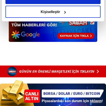
amacımızın size daha iyi bir reklam deneyimi sunmak
olduğunu ve sizlere en iyi içerikleri sunabilmek adına
Kişiselleştir
elimizden gelen çabayı gösterdiğimizi ve bu noktada,
reklamların maliyetlerimizi karşılamak noktasında tek gelir
kalemimiz olduğunu sizlere hatırlatmak isteriz.
Her halükârda, kullanıcılar, bu çerezlere izin vermedikleri
takdirde, kullanıcılara hedefli reklamlar
gösterilmeyecektir."
Sizlere daha iyi bir hizmet sunabilmek için İnternet
Sitemizde kendimize ve üçüncü kişilere ait çerezler
GÜNÜN EN ÖNEMLİ MANŞETLERİ İÇİN TIKLAYIN
kullanılmaktadır. Bu çerezler vasıtasıyla çeşitli kişisel
verileriniz işlenmekte olup gerekli olan çerezler bilgi
toplumu hizmetlerinin sunulması amacıyla
kullanılmaktadır. Diğer çerezler, sitemizin daha işlevsel
kılınması ve kişiselleştirilmesi ve sizlere yönelik
reklam/pazarlama faaliyetlerinin yapılması, amaçlarıyla