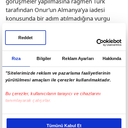
görüşmeler yapılmasına rağmen Türk
tarafından Onur’un Almanya’ya iadesi
konusunda bir adım atılmadığına vurgu
yaptı. Berlin’deki olayda talihsiz genci eski
Avrupa Boks Şampiyonu Oktay Urkal’ın
Reddet
yeğeni olan Onur Urkal ve yanında bulunan
dört kişinin öldürdüğü iddia
Rıza
Bilgiler
Reklam Ayarları
Hakkında
ediliyor.\n\n \n\n
BERLİN
"Sitelerimizde reklam ve pazarlama faaliyetlerinin
yürütülmesi amaçları ile çerezler kullanılmaktadır.
Bu çerezler, kullanıcıların tarayıcı ve cihazlarını
tanımlayarak çalışırlar.
Bu çerezlere izin vermeniz halinde sizlere özel
kişiselleştirilmiş reklamlar sunabilir, sayfalarımızda sizlere
Tümünü Kabul Et
daha iyi reklam deneyimi yaşatabiliriz. Bunu yaparken