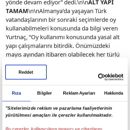
yönde devam ediyor” dedi.\n\n
ALT YAPI
TAMAM
\n\nAlmanya’da yaşayan Türk
vatandaşlarının bir sonraki seçimlerde oy
kullanabilmeleri konusunda da bilgi veren
Yurtnaç, “Oy kullanımı konusunda yasal alt
yapı çalışmalarını bitirdik. Önümüzdeki
mayıs ayından itibaren olabilecek her türlü
halk oylaması, cumhurbaşkanlığı seçimleri,
genel seçimlerde vatandaşlarımız burada oy
Reddet
kullanabilecekler” dedi. Frankfurt
temaslarını Diyanet İşleri Türk İslam Birliği
Rıza
Bilgiler
Reklam Ayarları
Hakkında
(DİTİB) Hessen Eyaleti Birliğini ziyareti ile
sürdüren Yurtnaç ve beraberindeki heyet
"Sitelerimizde reklam ve pazarlama faaliyetlerinin
daha sonra Köln’e geçti. Heyet, yarın Köln’de
yürütülmesi amaçları ile çerezler kullanılmaktadır.
gerçekleştirilecek Avrupa Türk Demokratlar
Bu çerezler, kullanıcıların tarayıcı ve cihazlarını