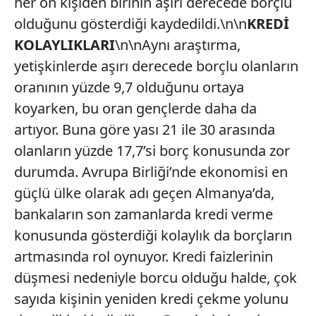
her on kişiden birinin aşırı derecede borçlu
olduğunu gösterdiği kaydedildi.\n\n
KREDİ
KOLAYLIKLARI
\n\nAynı araştırma,
yetişkinlerde aşırı derecede borçlu olanların
oranının yüzde 9,7 olduğunu ortaya
koyarken, bu oran gençlerde daha da
artıyor. Buna göre yası 21 ile 30 arasında
olanların yüzde 17,7’si borç konusunda zor
durumda. Avrupa Birliği’nde ekonomisi en
güçlü ülke olarak adı geçen Almanya’da,
bankaların son zamanlarda kredi verme
konusunda gösterdiği kolaylık da borçların
artmasında rol oynuyor. Kredi faizlerinin
düşmesi nedeniyle borcu olduğu halde, çok
sayıda kişinin yeniden kredi çekme yolunu