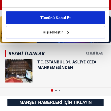
GÜNÜN EN ÖNEMLİ MANŞETLERİ İÇİN TIKLAYIN
Bu çerezlere izin vermeniz halinde sizlere özel
kişiselleştirilmiş reklamlar sunabilir, sayfalarımızda sizlere
Tümünü Kabul Et
daha iyi reklam deneyimi yaşatabiliriz. Bunu yaparken
amacımızın size daha iyi bir reklam deneyimi sunmak
olduğunu ve sizlere en iyi içerikleri sunabilmek adına
Kişiselleştir
elimizden gelen çabayı gösterdiğimizi ve bu noktada,
reklamların maliyetlerimizi karşılamak noktasında tek gelir
kalemimiz olduğunu sizlere hatırlatmak isteriz.
RESMİ İLANLAR
T.C. İSTANBUL 31. ASLİYE CEZA
Her halükârda, kullanıcılar, bu çerezlere izin vermedikleri
MAHKEMESİNDEN
takdirde, kullanıcılara hedefli reklamlar
gösterilmeyecektir."
Sizlere daha iyi bir hizmet sunabilmek için İnternet
Sitemizde kendimize ve üçüncü kişilere ait çerezler
kullanılmaktadır. Bu çerezler vasıtasıyla çeşitli kişisel
MANŞET HABERLERİ İÇİN TIKLAYIN
verileriniz işlenmekte olup gerekli olan çerezler bilgi
toplumu hizmetlerinin sunulması amacıyla