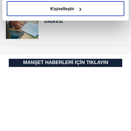
amacımızın size daha iyi bir reklam deneyimi sunmak
RESMİ İLANLAR
olduğunu ve sizlere en iyi içerikleri sunabilmek adına
Kişiselleştir
T.C. KÜÇÜKÇEKMECE İCRA
elimizden gelen çabayı gösterdiğimizi ve bu noktada,
DAİRESİ
reklamların maliyetlerimizi karşılamak noktasında tek gelir
kalemimiz olduğunu sizlere hatırlatmak isteriz.
Her halükârda, kullanıcılar, bu çerezlere izin vermedikleri
takdirde, kullanıcılara hedefli reklamlar
gösterilmeyecektir."
MANŞET HABERLERİ İÇİN TIKLAYIN
Sizlere daha iyi bir hizmet sunabilmek için İnternet
Sitemizde kendimize ve üçüncü kişilere ait çerezler
kullanılmaktadır. Bu çerezler vasıtasıyla çeşitli kişisel
verileriniz işlenmekte olup gerekli olan çerezler bilgi
toplumu hizmetlerinin sunulması amacıyla
kullanılmaktadır. Diğer çerezler, sitemizin daha işlevsel
kılınması ve kişiselleştirilmesi ve sizlere yönelik
reklam/pazarlama faaliyetlerinin yapılması, amaçlarıyla
sınırlı olarak açık rızanız dahilinde kullanılacaktır.