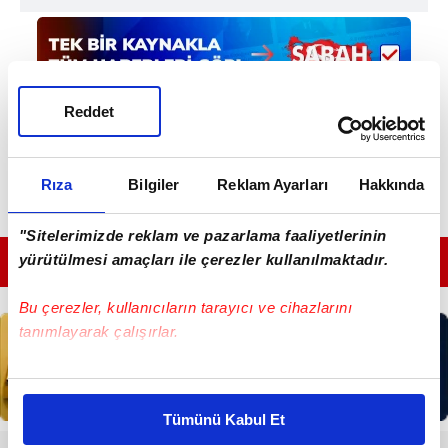
Reddet
Rıza
Bilgiler
Reklam Ayarları
Hakkında
"Sitelerimizde reklam ve pazarlama faaliyetlerinin
yürütülmesi amaçları ile çerezler kullanılmaktadır.
GÜNÜN EN ÖNEMLİ MANŞETLERİ İÇİN TIKLAYIN
Bu çerezler, kullanıcıların tarayıcı ve cihazlarını
tanımlayarak çalışırlar.
Bu çerezlere izin vermeniz halinde sizlere özel
kişiselleştirilmiş reklamlar sunabilir, sayfalarımızda sizlere
Tümünü Kabul Et
daha iyi reklam deneyimi yaşatabiliriz. Bunu yaparken