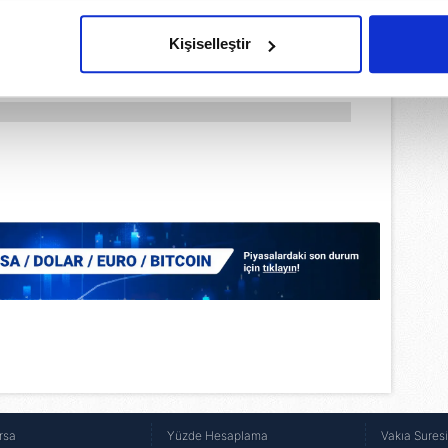
imizden gelen çabayı gösterdiğimizi ve bu noktada, reklamların ma
olduğunu sizlere hatırlatmak isteriz.
Kişiselleştir
çerezlere izin vermedikleri takdirde, kullanıcılara hedefli reklaml
abilmek için İnternet Sitemizde kendimize ve üçüncü kişilere ait 
isel verileriniz işlenmekte olup gerekli olan çerezler bilgi toplum
 çerezler, sitemizin daha işlevsel kılınması ve kişiselleştirilmes
 yapılması, amaçlarıyla sınırlı olarak açık rızanız dahilinde kulla
aşağıda yer alan panel vasıtasıyla belirleyebilirsiniz. Çerezlere iliş
lgilendirme Metnimizi
ziyaret edebilirsiniz.
Korunması Kanunu uyarınca hazırlanmış Aydınlatma Metnimizi okum
 çerezlerle ilgili bilgi almak için lütfen
tıklayınız
.
rsa
Yüzde Hesaplama
Vakıa Sures