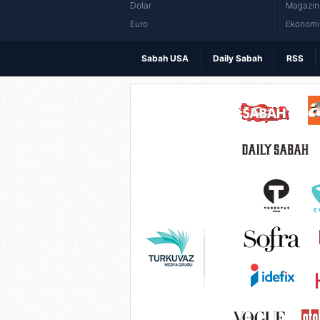
Dolar
Magazin 
Euro
Ekonomi 
Sabah USA
Daily Sabah
RSS