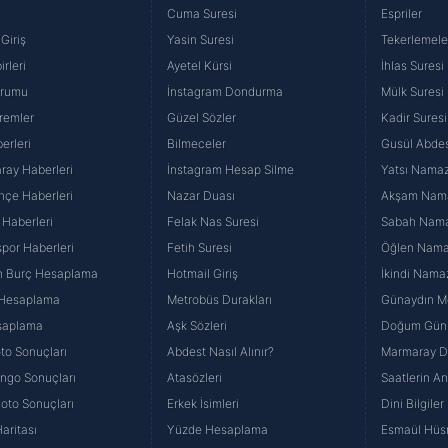
Cuma Suresi
Espriler
Giriş
Yasin Suresi
Tekerlemele
rleri
Ayetel Kürsi
İhlas Suresi
urumu
İnstagram Dondurma
Mülk Suresi
remler
Güzel Sözler
Kadir Suresi
erleri
Bilmeceler
Gusül Abdes
ray Haberleri
İnstagram Hesap Silme
Yatsı Namazı
hçe Haberleri
Nazar Duası
Akşam Namaz
 Haberleri
Felak Nas Suresi
Sabah Namaz
por Haberleri
Fetih Suresi
Öğlen Namazı
n Burç Hesaplama
Hotmail Giriş
İkindi Namaz
 Hesaplama
Metrobüs Durakları
Günaydın Me
saplama
Aşk Sözleri
Doğum Günü
to Sonuçları
Abdest Nasıl Alınır?
Marmaray Du
yango Sonuçları
Atasözleri
Saatlerin A
Loto Sonuçları
Erkek İsimleri
Dini Bilgiler
aritası
Yüzde Hesaplama
Esmaül Hüs