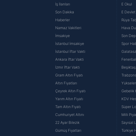
İş İlanları
E Okul
Son Dakika
E Devlet 
Haberler
Rüya Tabi
Namaz Vakitleri
Hava D
İmsakiye
Son Dep
İstanbul İmsakiye
Spor Hab
İstanbul İftar Vakti
Galatasa
Ankara İftar Vakti
Fenerba
İzmir İftar Vakti
Beşiktaş
Gram Altın Fiyatı
Trabzons
Altın Fiyatları
Yüksele
Çeyrek Altın Fiyatı
Gebelik
Yarım Altın Fiyatı
KDV He
Tam Altın Fiyatı
Süper Lo
Cumhuriyet Altını
Milli Pi
22 Ayar Bilezik
Sayısal 
Gümüş Fiyatları
Türkiye H