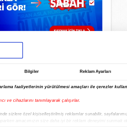
Bilgiler
Reklam Ayarları
ulamamızı İndirin
rlama faaliyetlerinin yürütülmesi amaçları ile çerezler kullan
rıcalıkları Keşfedin!
yıcı ve cihazlarını tanımlayarak çalışırlar.
de sizlere özel kişiselleştirilmiş reklamlar sunabilir, sayfalarım
aparken amacımızın size daha iyi bir reklam deneyimi sunmak ol