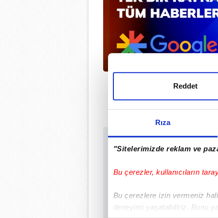
Reddet
Rıza
Sabah.com.tr Uyg
"Sitelerimizde reklam ve paza
Uygulamalara Özel Ay
Bu çerezler, kullanıcıların tara
Bu çerezlere izin vermeniz halin
deneyimi yaşatabiliriz. Bunu y