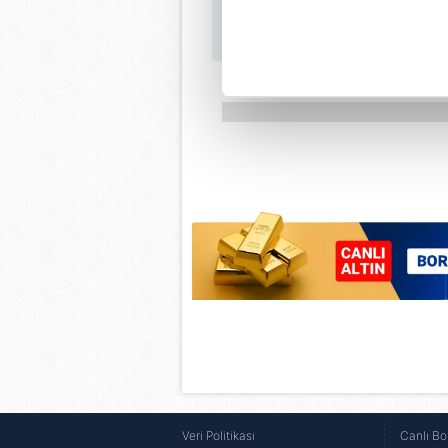
içerikleri sunabilmek adına el
noktasında tek gelir kalemimiz 
Her halükârda, kullanıcılar, bu 
Sizlere daha iyi bir hizmet sun
çerezler vasıtasıyla çeşitli kiş
amacıyla kullanılmaktadır. Diğer
reklam/pazarlama faaliyetlerinin
Çerezlere ilişkin tercihlerinizi 
butonuna tıklayabilir,
Çerez Bi
6698 sayılı Kişisel Verilerin 
mevzuata uygun olarak kullanılan
Veri Politikası
Canlı Bo