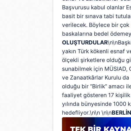
Başvurusu kabul olanlar E
basit bir sınava tabi tutula
verilecek. Böylece bir çok 
baskalarına bedel ödemey
OLUŞTURDULAR
\n\nBaşk
yakın Türk kökenli esnaf v
ölçekli şirketlere olduğu 
sunabilmek için MÜSIAD, 
ve Zanaatkârlar Kurulu da 
olduğu bir “Birlik” amacı il
faaliyet gösteren 17 kişil
yılında bünyesinde 1000 
hedefliyor.\n\n \n\n
BERLİ