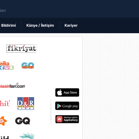
ı
ları
k Bildirimi
Künye / İletişim
Kariyer