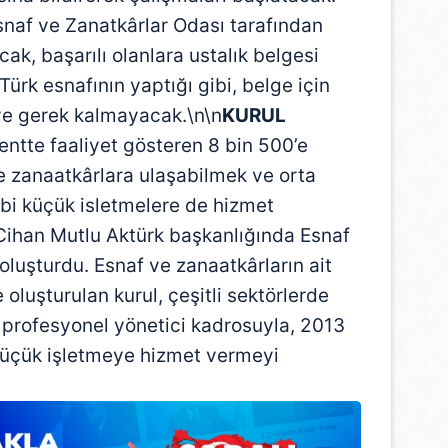
snaf ve Zanatkârlar Odası tarafından
cak, başarılı olanlara ustalık belgesi
Türk esnafının yaptığı gibi, belge için
e gerek kalmayacak.\n\n
KURUL
entte faaliyet gösteren 8 bin 500’e
e zanaatkârlara ulaşabilmek ve orta
gibi küçük isletmelere de hizmet
Cihan Mutlu Aktürk başkanlığında Esnaf
oluşturdu. Esnaf ve zanaatkârların ait
e oluşturulan kurul, çeşitli sektörlerde
ik profesyonel yönetici kadrosuyla, 2013
küçük işletmeye hizmet vermeyi
N