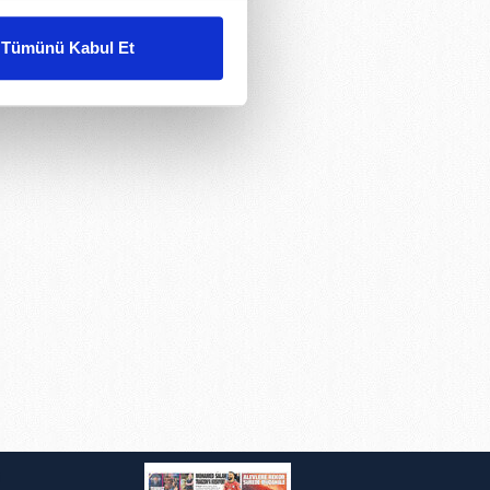
liyetlerimizi karşılamak
Tümünü Kabul Et
ar gösterilmeyecektir."
çerezler kullanılmaktadır. Bu
u hizmetlerinin sunulması
i ve sizlere yönelik
nılacaktır.
kin detaylı bilgi için Ayarlar
ak ve sitemizde ilgili
i