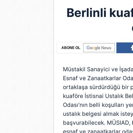
Berlinli kua
ABONE OL
Müstakil Sanayici ve İşada
Esnaf ve Zanaatkarlar Oda
ortaklaşa sürdürdüğü bir p
kuaföre İstisnai Ustalık B
Odası’nın belli koşulları ye
ustalık belgesi almak iste
başvurabilecek. MÜSIAD, b
esnaf ve zanaatkarlar odas