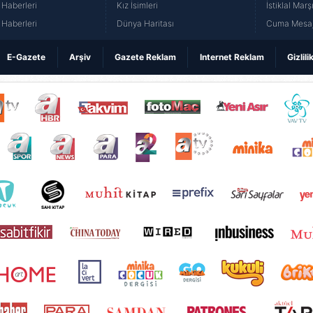
Haberleri
Kız İsimleri
İstiklal Marş
Haberleri
Dünya Haritası
Cuma Mesaj
E-Gazete
Arşiv
Gazete Reklam
Internet Reklam
Gizlili