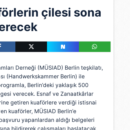
förlerin çilesi sona
erecek
mları Derneği (MÜSIAD) Berlin teşkilatı,
sı (Handwerkskammer Berlin) ile
rogramla, Berlin’deki yaklaşık 500
elgesi verecek. Esnaf ve Zanaatkârlar
rine getiren kuaförlere verdiği istisnai
yen kuaförler, MÜSIAD Berlin’e
aşvuru yapanlardan aldığı belgeleri
ına bildirerek çalışmaları başlatacak.