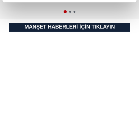
reklamların maliyetlerimizi karşılamak noktasında tek gelir
kalemimiz olduğunu sizlere hatırlatmak isteriz.
Her halükârda, kullanıcılar, bu çerezlere izin vermedikleri
MANŞET HABERLERİ İÇİN TIKLAYIN
takdirde, kullanıcılara hedefli reklamlar
gösterilmeyecektir."
Sizlere daha iyi bir hizmet sunabilmek için İnternet
Sitemizde kendimize ve üçüncü kişilere ait çerezler
kullanılmaktadır. Bu çerezler vasıtasıyla çeşitli kişisel
verileriniz işlenmekte olup gerekli olan çerezler bilgi
toplumu hizmetlerinin sunulması amacıyla
kullanılmaktadır. Diğer çerezler, sitemizin daha işlevsel
kılınması ve kişiselleştirilmesi ve sizlere yönelik
reklam/pazarlama faaliyetlerinin yapılması, amaçlarıyla
sınırlı olarak açık rızanız dahilinde kullanılacaktır.
Çerezlere ilişkin tercihlerinizi aşağıda yer alan panel
vasıtasıyla belirleyebilirsiniz. Çerezlere ilişkin detaylı bilgi