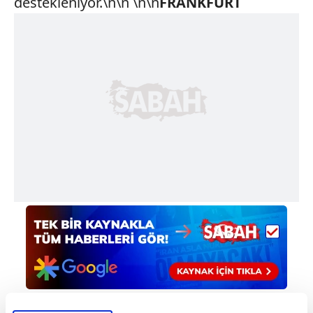
destekleniyor.\n\n \n\n
FRANKFURT