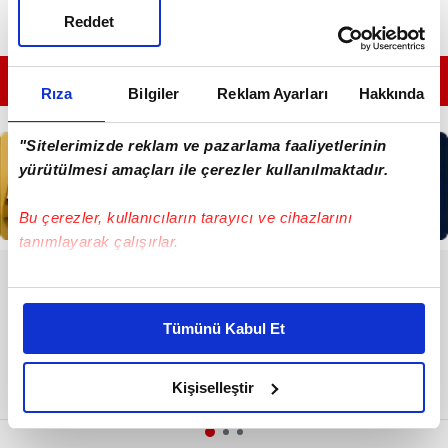
Reddet
GÜNÜN EN ÖNEMLİ MANŞETLERİ İÇİN TIKLAYIN
Rıza
Bilgiler
Reklam Ayarları
Hakkında
"Sitelerimizde reklam ve pazarlama faaliyetlerinin
yürütülmesi amaçları ile çerezler kullanılmaktadır.
Bu çerezler, kullanıcıların tarayıcı ve cihazlarını
tanımlayarak çalışırlar.
RESMİ İLANLAR
Bu çerezlere izin vermeniz halinde sizlere özel
kişiselleştirilmiş reklamlar sunabilir, sayfalarımızda sizlere
T.C. İSTANBUL 31. ASLİYE CEZA
Tümünü Kabul Et
MAHKEMESİNDEN
daha iyi reklam deneyimi yaşatabiliriz. Bunu yaparken
amacımızın size daha iyi bir reklam deneyimi sunmak
olduğunu ve sizlere en iyi içerikleri sunabilmek adına
Kişiselleştir
elimizden gelen çabayı gösterdiğimizi ve bu noktada,
reklamların maliyetlerimizi karşılamak noktasında tek gelir