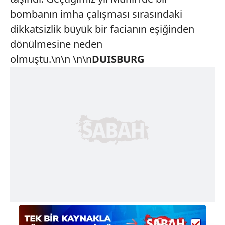
bombanın imha çalışması sırasındaki
dikkatsizlik büyük bir facianın eşiğinden
dönülmesine neden
olmuştu.\n\n \n\n
DUISBURG