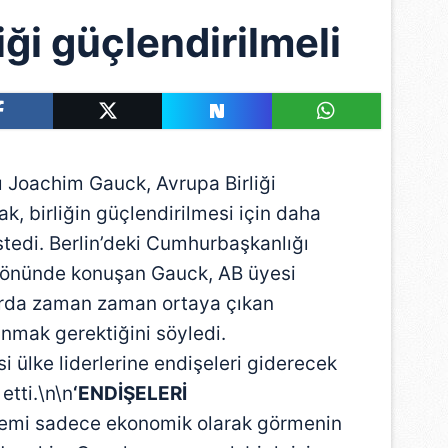
iği güçlendirilmeli
oachim Gauck, Avrupa Birliği
k, birliğin güçlendirilmesi için daha
stedi. Berlin’deki Cumhurbaşkanlığı
n önünde konuşan Gauck, AB üyesi
arda zaman zaman ortaya çıkan
anmak gerektiğini söyledi.
i ülke liderlerine endişeleri giderecek
etti.\n\n
‘ENDİŞELERİ
lemi sadece ekonomik olarak görmenin