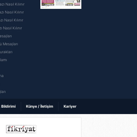
ı Nasıl Kılınır
ı Nasıl Kılınır
 Nasıl Kılınır
ı Nasıl Kılınır
sajları
 Mesajları
rakları
nlamı
na
ı
ları
k Bildirimi
Künye / İletişim
Kariyer