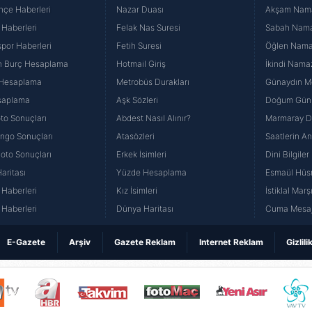
hçe Haberleri
Nazar Duası
Akşam Namaz
 Haberleri
Felak Nas Suresi
Sabah Namaz
por Haberleri
Fetih Suresi
Öğlen Namazı
n Burç Hesaplama
Hotmail Giriş
İkindi Namaz
 Hesaplama
Metrobüs Durakları
Günaydın Me
saplama
Aşk Sözleri
Doğum Günü
to Sonuçları
Abdest Nasıl Alınır?
Marmaray Du
yango Sonuçları
Atasözleri
Saatlerin A
Loto Sonuçları
Erkek İsimleri
Dini Bilgiler
aritası
Yüzde Hesaplama
Esmaül Hüs
Haberleri
Kız İsimleri
İstiklal Marş
Haberleri
Dünya Haritası
Cuma Mesaj
E-Gazete
Arşiv
Gazete Reklam
Internet Reklam
Gizlili