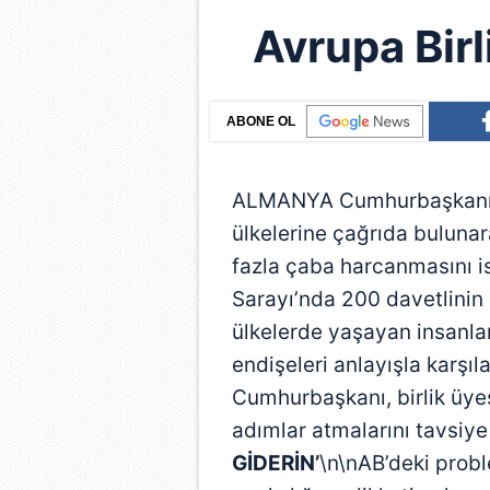
Avrupa Birl
ABONE OL
ALMANYA Cumhurbaşkanı J
ülkelerine çağrıda bulunara
fazla çaba harcanmasını i
Sarayı’nda 200 davetlini
ülkelerde yaşayan insanl
endişeleri anlayışla karşıl
Cumhurbaşkanı, birlik üyes
adımlar atmalarını tavsiye 
GİDERİN’
\n\nAB’deki prob