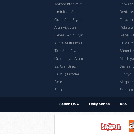
Ankara İftar Vakti
Fenerba
İzmir İftar Vakti
Beşiktaş
Gram Altın Fiyatı
Trabzons
Altın Fiyatları
Yüksele
Çeyrek Altın Fiyatı
Gebelik
Yarım Altın Fiyatı
KDV He
Tam Altın Fiyatı
Süper Lo
Cumhuriyet Altını
Milli Pi
22 Ayar Bilezik
Sayısal 
Gümüş Fiyatları
Türkiye H
Dolar
Magazin 
Euro
Ekonomi 
Sabah USA
Daily Sabah
RSS