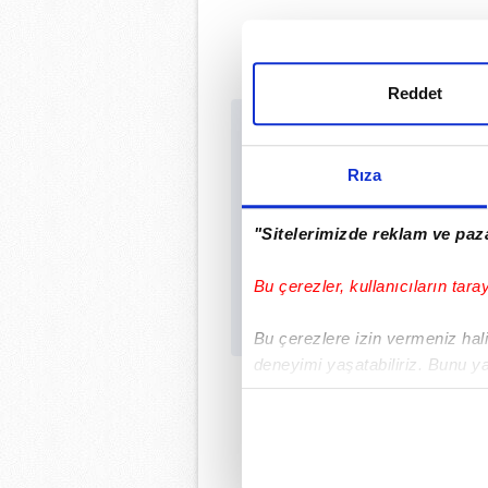
Reddet
Sabah.com.tr Uygu
Uygulamalara Özel Ayr
Rıza
"Sitelerimizde reklam ve paza
Bu çerezler, kullanıcıların tara
Bu çerezlere izin vermeniz halin
deneyimi yaşatabiliriz. Bunu y
içerikleri sunabilmek adına el
noktasında tek gelir kalemimiz 
Her halükârda, kullanıcılar, bu 