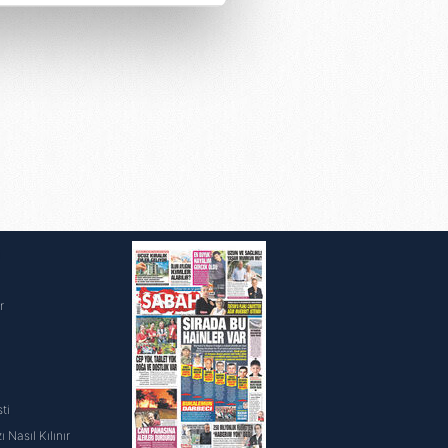
çerezler kullanılmaktadır. Bu
u hizmetlerinin sunulması
i ve sizlere yönelik
nılacaktır.
kin detaylı bilgi için Ayarlar
ak ve sitemizde ilgili
i
r
ti
 Nasıl Kılınır