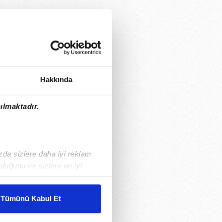
Hakkında
ılmaktadır.
ızda sizlere daha iyi reklam
duğunu ve sizlere en iyi
liyetlerimizi karşılamak
Tümünü Kabul Et
ar gösterilmeyecektir."