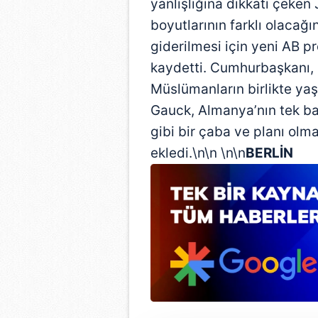
yanlışlığına dikkati çeken
boyutlarının farklı olacağı
giderilmesi için yeni AB p
kaydetti. Cumhurbaşkanı, s
Müslümanların birlikte yaş
Gauck, Almanya’nın tek ba
gibi bir çaba ve planı olma
ekledi.\n\n \n\n
BERLİN