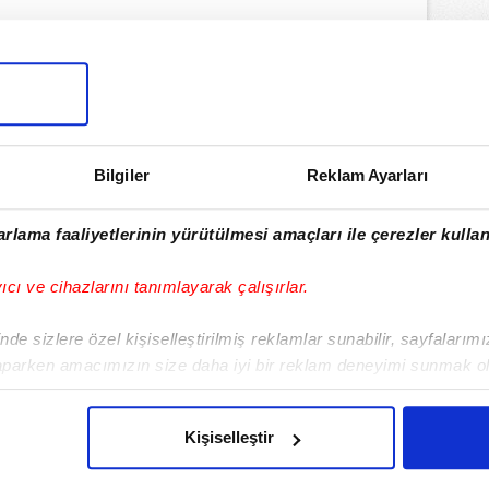
lamamızı İndirin
ıcalıkları Keşfedin!
Bilgiler
Reklam Ayarları
rlama faaliyetlerinin yürütülmesi amaçları ile çerezler kullan
yıcı ve cihazlarını tanımlayarak çalışırlar.
de sizlere özel kişiselleştirilmiş reklamlar sunabilir, sayfalarım
aparken amacımızın size daha iyi bir reklam deneyimi sunmak ol
imizden gelen çabayı gösterdiğimizi ve bu noktada, reklamların ma
olduğunu sizlere hatırlatmak isteriz.
Kişiselleştir
çerezlere izin vermedikleri takdirde, kullanıcılara hedefli reklaml