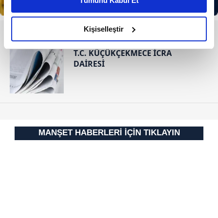
Tümünü Kabul Et
daha iyi reklam deneyimi yaşatabiliriz. Bunu yaparken
amacımızın size daha iyi bir reklam deneyimi sunmak
olduğunu ve sizlere en iyi içerikleri sunabilmek adına
Kişiselleştir
RESMİ İLANLAR
elimizden gelen çabayı gösterdiğimizi ve bu noktada,
reklamların maliyetlerimizi karşılamak noktasında tek gelir
T.C. KÜÇÜKÇEKMECE İCRA
DAİRESİ
kalemimiz olduğunu sizlere hatırlatmak isteriz.
Her halükârda, kullanıcılar, bu çerezlere izin vermedikleri
takdirde, kullanıcılara hedefli reklamlar
gösterilmeyecektir."
MANŞET HABERLERİ İÇİN TIKLAYIN
Sizlere daha iyi bir hizmet sunabilmek için İnternet
Sitemizde kendimize ve üçüncü kişilere ait çerezler
kullanılmaktadır. Bu çerezler vasıtasıyla çeşitli kişisel
verileriniz işlenmekte olup gerekli olan çerezler bilgi
toplumu hizmetlerinin sunulması amacıyla
kullanılmaktadır. Diğer çerezler, sitemizin daha işlevsel
kılınması ve kişiselleştirilmesi ve sizlere yönelik
reklam/pazarlama faaliyetlerinin yapılması, amaçlarıyla