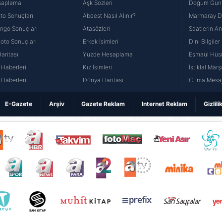
saplama
Aşk Sözleri
Doğum Günü
to Sonuçları
Abdest Nasıl Alınır?
Marmaray Du
yango Sonuçları
Atasözleri
Saatlerin A
Loto Sonuçları
Erkek İsimleri
Dini Bilgiler
aritası
Yüzde Hesaplama
Esmaül Hüs
Haberleri
Kız İsimleri
İstiklal Marş
Haberleri
Dünya Haritası
Cuma Mesaj
E-Gazete
Arşiv
Gazete Reklam
Internet Reklam
Gizlili