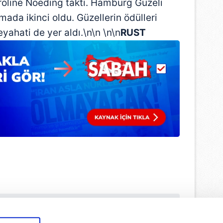
roline Noeding taktı. Hamburg Güzeli
ada ikinci oldu. Güzellerin ödülleri
yahati de yer aldı.\n\n \n\n
RUST
ulamamızı İndirin