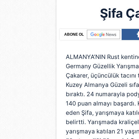
Şifa Ç
ABONE OL
ALMANYA’NIN Rust kentind
Germany Güzellik Yarışması
Çakarer, üçüncülük tacını
Kuzey Almanya Güzeli sıfat
bıraktı. 24 numarayla pod
140 puan almayı başardı. 
eden Şifa, yarışmaya katı
belirtti. Yarışmada kraliçe
yarışmaya katılan 21 yaşı