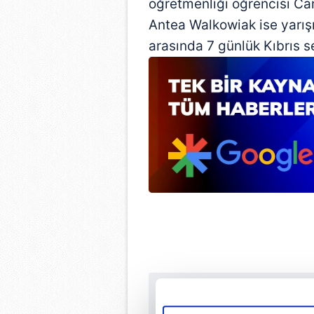
öğretmenliği öğrencisi Ca
Antea Walkowiak ise yarışm
arasında 7 günlük Kıbrıs se
Sabah.com.tr Uyg