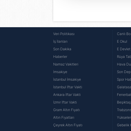
amacıyla kullanılmaktadır. Diğer
reklam/pazarlama faaliyetlerinin
Çerezlere ilişkin tercihlerinizi 
butonuna tıklayabilir,
Çerez Bi
Veri Politikası
Canlı Bo
İş İlanları
E Okul
6698 sayılı Kişisel Verilerin 
Son Dakika
E Devlet 
mevzuata uygun olarak kullanılan
Haberler
Rüya Tabi
Namaz Vakitleri
Hava D
İmsakiye
Son Dep
İstanbul İmsakiye
Spor Hab
İstanbul İftar Vakti
Galatasa
Ankara İftar Vakti
Fenerba
İzmir İftar Vakti
Beşiktaş
Gram Altın Fiyatı
Trabzons
Altın Fiyatları
Yüksele
Çeyrek Altın Fiyatı
Gebelik