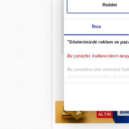
Uygulamalara Özel Ay
Reddet
Rıza
"Sitelerimizde reklam ve paza
Bu çerezler, kullanıcıların tara
Bu çerezlere izin vermeniz halin
deneyimi yaşatabiliriz. Bunu y
içerikleri sunabilmek adına el
noktasında tek gelir kalemimiz 
Her halükârda, kullanıcılar, bu 
Sizlere daha iyi bir hizmet sun
çerezler vasıtasıyla çeşitli kiş