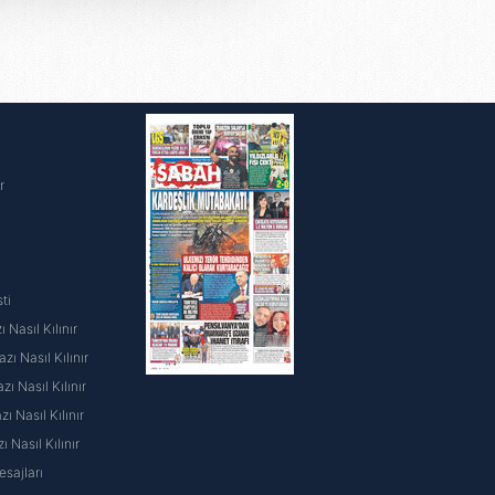
i ve sizlere yönelik
nılacaktır.
kin detaylı bilgi için Ayarlar
i
ak ve sitemizde ilgili
r
ti
 Nasıl Kılınır
ı Nasıl Kılınır
ı Nasıl Kılınır
 Nasıl Kılınır
ı Nasıl Kılınır
sajları