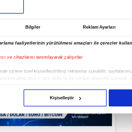
rıcalıkları Keşfedin!
Bilgiler
Reklam Ayarları
rlama faaliyetlerinin yürütülmesi amaçları ile çerezler kullan
yıcı ve cihazlarını tanımlayarak çalışırlar.
de sizlere özel kişiselleştirilmiş reklamlar sunabilir, sayfalarım
aparken amacımızın size daha iyi bir reklam deneyimi sunmak ol
imizden gelen çabayı gösterdiğimizi ve bu noktada, reklamların ma
olduğunu sizlere hatırlatmak isteriz.
Kişiselleştir
çerezlere izin vermedikleri takdirde, kullanıcılara hedefli reklaml
abilmek için İnternet Sitemizde kendimize ve üçüncü kişilere ait 
isel verileriniz işlenmekte olup gerekli olan çerezler bilgi toplum