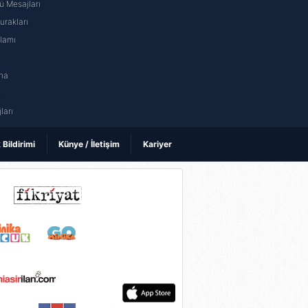
 Mesajları
rakları
nlamı
na
ı
ları
k Bildirimi
Künye / İletişim
Kariyer