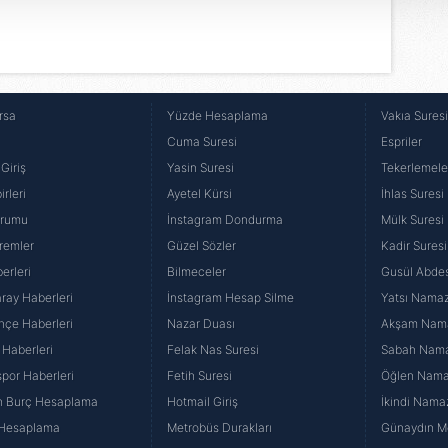
 çerezler, sitemizin daha işlevsel kılınması ve kişiselleştirilmes
 yapılması, amaçlarıyla sınırlı olarak açık rızanız dahilinde kulla
aşağıda yer alan panel vasıtasıyla belirleyebilirsiniz. Çerezlere iliş
lgilendirme Metnimizi
ziyaret edebilirsiniz.
rsa
Yüzde Hesaplama
Vakıa Sures
Cuma Suresi
Espriler
Korunması Kanunu uyarınca hazırlanmış Aydınlatma Metnimizi okum
Giriş
Yasin Suresi
Tekerlemele
 çerezlerle ilgili bilgi almak için lütfen
tıklayınız
.
rleri
Ayetel Kürsi
İhlas Suresi
urumu
İnstagram Dondurma
Mülk Suresi
remler
Güzel Sözler
Kadir Suresi
erleri
Bilmeceler
Gusül Abdes
ray Haberleri
İnstagram Hesap Silme
Yatsı Namazı
hçe Haberleri
Nazar Duası
Akşam Namaz
 Haberleri
Felak Nas Suresi
Sabah Namaz
por Haberleri
Fetih Suresi
Öğlen Namazı
n Burç Hesaplama
Hotmail Giriş
İkindi Namaz
 Hesaplama
Metrobüs Durakları
Günaydın Me