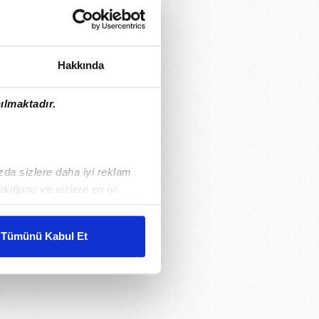
Hakkında
ılmaktadır.
ızda sizlere daha iyi reklam
duğunu ve sizlere en iyi
liyetlerimizi karşılamak
Tümünü Kabul Et
ar gösterilmeyecektir."
çerezler kullanılmaktadır. Bu
u hizmetlerinin sunulması