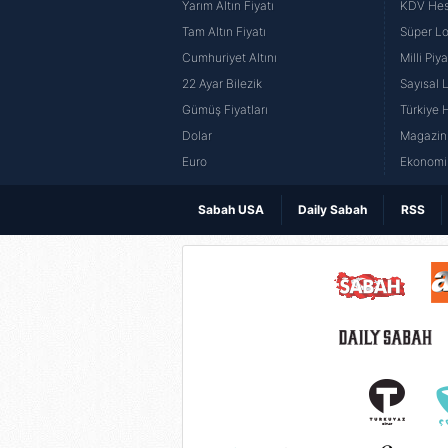
Yarım Altın Fiyatı
KDV He
Tam Altın Fiyatı
Süper Lo
Cumhuriyet Altını
Milli Pi
22 Ayar Bilezik
Sayısal 
Gümüş Fiyatları
Türkiye H
Dolar
Magazin 
Euro
Ekonomi 
Sabah USA
Daily Sabah
RSS