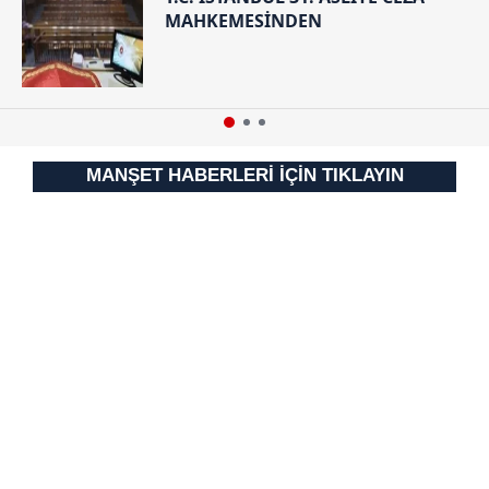
Çerezlere ilişkin tercihlerinizi aşağıda yer alan panel
MAHKEMESİNDEN
vasıtasıyla belirleyebilirsiniz. Çerezlere ilişkin detaylı bilgi
için Ayarlar butonuna tıklayabilir,
Çerez Bilgilendirme
Metnimizi
ziyaret edebilirsiniz.
6698 sayılı Kişisel Verilerin Korunması Kanunu uyarınca
hazırlanmış Aydınlatma Metnimizi okumak ve sitemizde
MANŞET HABERLERİ İÇİN TIKLAYIN
ilgili mevzuata uygun olarak kullanılan çerezlerle ilgili bilgi
almak için lütfen
tıklayınız
.