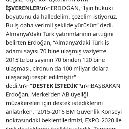
İŞVERENLER
\n\nERDOĞAN, “İşin hukuki
boyutunu da halledelim, çözelim istiyoruz.
Bu iş daha verimli şekilde yürüsün” dedi.
Almanya’daki Türk yatırımlarının arttığını
belirten Erdoğan, “Almanya’daki Türk iş
adamı sayısı 70 bine ulaşmış vaziyette.
2015’te bu sayının 70 binden 120 bine
ulaşması, cironun da 100 milyar dolara
ulaşacağı tespit edilmiştir”
dedi.\n\n
“DESTEK İ
STEDİK”
\n\nBAŞBAKAN
Erdoğan, Merkel’den AB üyeliği
müzakereleri için destek istediklerini
anlatırken, “2015-2016 BM Güvenlik Konseyi
noktasındaki beklentilerimizi, EXPO-2020 ile
ilgili desteklerini özellikle istedik. Temenni