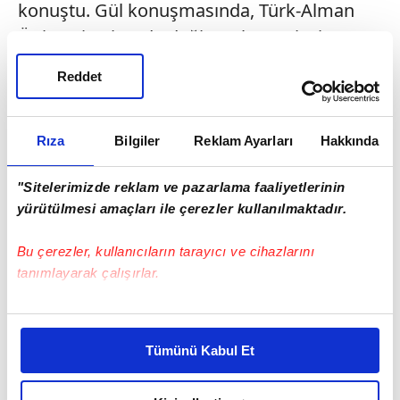
konuştu. Gül konuşmasında, Türk-Alman
Üniversitesi’ne de değinerek, “Projeyi
yakından takip ediyorum. Umarım
Reddet
Almanya’da da Türk-Alman üniversitesi
açabiliriz” dedi.\n\n \n\n \n\n
ANKARA
Rıza
Bilgiler
Reklam Ayarları
Hakkında
"Sitelerimizde reklam ve pazarlama faaliyetlerinin
yürütülmesi amaçları ile çerezler kullanılmaktadır.
Bu çerezler, kullanıcıların tarayıcı ve cihazlarını
tanımlayarak çalışırlar.
Bu çerezlere izin vermeniz halinde sizlere özel
kişiselleştirilmiş reklamlar sunabilir, sayfalarımızda sizlere
Tümünü Kabul Et
daha iyi reklam deneyimi yaşatabiliriz. Bunu yaparken
amacımızın size daha iyi bir reklam deneyimi sunmak