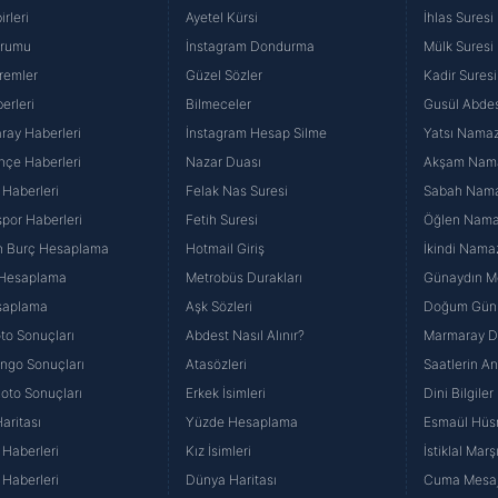
rleri
Ayetel Kürsi
İhlas Suresi
urumu
İnstagram Dondurma
Mülk Suresi
remler
Güzel Sözler
Kadir Suresi
erleri
Bilmeceler
Gusül Abdes
ray Haberleri
İnstagram Hesap Silme
Yatsı Namazı
hçe Haberleri
Nazar Duası
Akşam Namaz
 Haberleri
Felak Nas Suresi
Sabah Namaz
por Haberleri
Fetih Suresi
Öğlen Namazı
n Burç Hesaplama
Hotmail Giriş
İkindi Namaz
 Hesaplama
Metrobüs Durakları
Günaydın Me
saplama
Aşk Sözleri
Doğum Günü
to Sonuçları
Abdest Nasıl Alınır?
Marmaray Du
yango Sonuçları
Atasözleri
Saatlerin A
Loto Sonuçları
Erkek İsimleri
Dini Bilgiler
aritası
Yüzde Hesaplama
Esmaül Hüs
Haberleri
Kız İsimleri
İstiklal Marş
Haberleri
Dünya Haritası
Cuma Mesaj