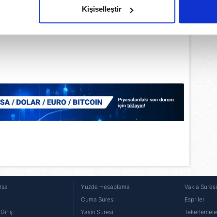
olduğunu sizlere hatırlatmak isteriz.
Kişiselleştir
çerezlere izin vermedikleri takdirde, kullanıcılara hedefli reklaml
abilmek için İnternet Sitemizde kendimize ve üçüncü kişilere ait 
isel verileriniz işlenmekte olup gerekli olan çerezler bilgi toplum
 çerezler, sitemizin daha işlevsel kılınması ve kişiselleştirilmes
 yapılması, amaçlarıyla sınırlı olarak açık rızanız dahilinde kulla
aşağıda yer alan panel vasıtasıyla belirleyebilirsiniz. Çerezlere iliş
lgilendirme Metnimizi
ziyaret edebilirsiniz.
Korunması Kanunu uyarınca hazırlanmış Aydınlatma Metnimizi okum
 çerezlerle ilgili bilgi almak için lütfen
tıklayınız
.
rsa
Yüzde Hesaplama
Vakıa Sures
Cuma Suresi
Espriler
Giriş
Yasin Suresi
Tekerlemele