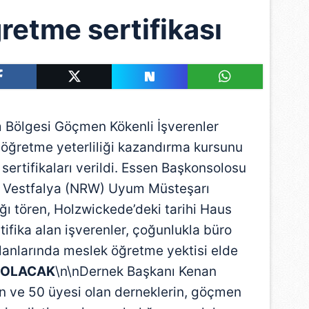
retme sertifikası
Bölgesi Göçmen Kökenli İşverenler
öğretme yeterliliği kazandırma kursunu
 sertifikaları verildi. Essen Başkonsolosu
n Vestfalya (NRW) Uyum Müsteşarı
ığı tören, Holzwickede’deki tarihi Haus
tifika alan işverenler, çoğunlukla büro
 alanlarında meslek öğretme yektisi elde
I OLACAK
\n\nDernek Başkanı Kenan
an ve 50 üyesi olan derneklerin, göçmen