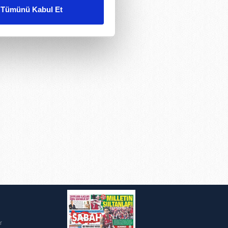
Tümünü Kabul Et
ar gösterilmeyecektir."
çerezler kullanılmaktadır. Bu
u hizmetlerinin sunulması
i ve sizlere yönelik
nılacaktır.
kin detaylı bilgi için Ayarlar
ak ve sitemizde ilgili
i
r