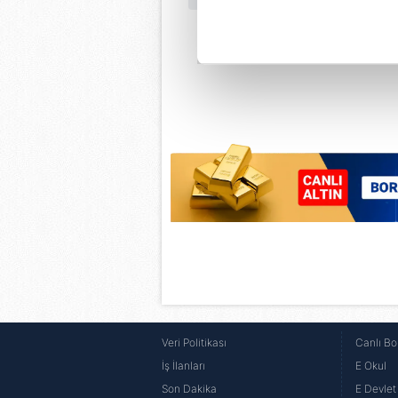
noktasında tek gelir kalemimiz 
Her halükârda, kullanıcılar, bu 
Sizlere daha iyi bir hizmet sun
çerezler vasıtasıyla çeşitli kiş
amacıyla kullanılmaktadır. Diğer
reklam/pazarlama faaliyetlerinin
Çerezlere ilişkin tercihlerinizi 
butonuna tıklayabilir,
Çerez Bi
6698 sayılı Kişisel Verilerin 
mevzuata uygun olarak kullanılan
Veri Politikası
Canlı Bo
İş İlanları
E Okul
Son Dakika
E Devlet 