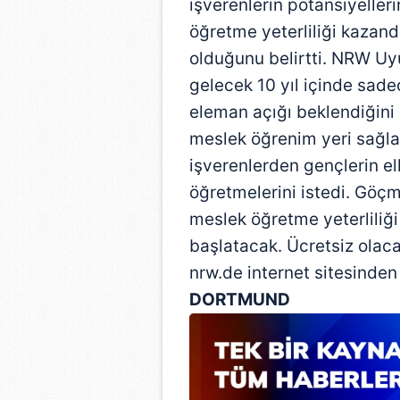
işverenlerin potansiyeller
öğretme yeterliliği kazand
olduğunu belirtti. NRW Uy
gelecek 10 yıl içinde sad
eleman açığı beklendiğini 
meslek öğrenim yeri sağla
işverenlerden gençlerin el
öğretmelerini istedi. Göçm
meslek öğretme yeterliliğ
başlatacak. Ücretsiz olac
nrw.de internet sitesinden b
DORTMUND