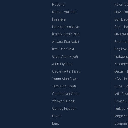
Haberler
Rüya Tabi
Namaz Vakitleri
Hava D
İmsakiye
Son Dep
İstanbul İmsakiye
Spor Hab
İstanbul İftar Vakti
Galatasa
Ankara İftar Vakti
Fenerba
İzmir İftar Vakti
Beşiktaş
Gram Altın Fiyatı
Trabzons
Altın Fiyatları
Yüksele
Çeyrek Altın Fiyatı
Gebelik
Yarım Altın Fiyatı
KDV He
Tam Altın Fiyatı
Süper Lo
Cumhuriyet Altını
Milli Pi
22 Ayar Bilezik
Sayısal 
Gümüş Fiyatları
Türkiye H
Dolar
Magazin 
Euro
Ekonomi 