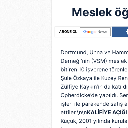
Meslek öğ
ABONE OL
Dortmund, Unna ve Hamm 
Derneği’nin (VSM) meslek 
bitiren 10 işverene törenle
Şule Özkaya ile Kuzey Re
Zülfiye Kaykın’ın da katıld
Opherdicke’de yapıldı. Ser
işleri ile parakende satış
ettiler.\n\n
KALİFİYE AÇIĞ
Küçük, 2001 yılında kurul