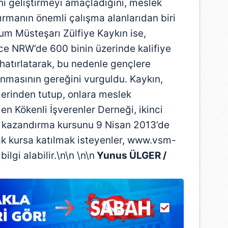
ini geliştirmeyi amaçladığını, meslek
ırmanın önemli çalışma alanlarıdan biri
um Müsteşarı Zülfiye Kaykın ise,
ece NRW’de 600 binin üzerinde kalifiye
hatırlatarak, bu nedenle gençlere
nmasının gereğini vurguldu. Kaykın,
lerinden tutup, onlara meslek
en Kökenli İşverenler Derneği, ikinci
i kazandırma kursunu 9 Nisan 2013’de
ak kursa katılmak isteyenler, www.vsm-
ilgi alabilir.\n\n \n\n
Yunus ÜLGER /