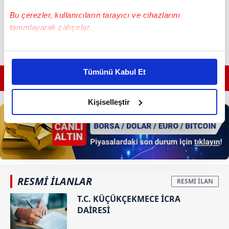
Bu çerezler, kullanıcıların tarayıcı ve cihazlarını
tanımlayarak çalışırlar.
Bu çerezlere izin vermeniz halinde sizlere özel
kişiselleştirilmiş reklamlar sunabilir, sayfalarımızda sizlere
Tümünü Kabul Et
daha iyi reklam deneyimi yaşatabiliriz. Bunu yaparken
GÜNÜN EN ÖNEMLİ MANŞETLERİ İÇİN TIKLAYIN
amacımızın size daha iyi bir reklam deneyimi sunmak
olduğunu ve sizlere en iyi içerikleri sunabilmek adına
Kişiselleştir
elimizden gelen çabayı gösterdiğimizi ve bu noktada,
reklamların maliyetlerimizi karşılamak noktasında tek gelir
kalemimiz olduğunu sizlere hatırlatmak isteriz.
Her halükârda, kullanıcılar, bu çerezlere izin vermedikleri
takdirde, kullanıcılara hedefli reklamlar
RESMİ İLANLAR
gösterilmeyecektir."
T.C. KÜÇÜKÇEKMECE İCRA
DAİRESİ
Sizlere daha iyi bir hizmet sunabilmek için İnternet
Sitemizde kendimize ve üçüncü kişilere ait çerezler