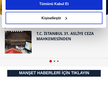
kişiselleştirilmiş reklamlar sunabilir, sayfalarımızda sizlere
Tümünü Kabul Et
daha iyi reklam deneyimi yaşatabiliriz. Bunu yaparken
amacımızın size daha iyi bir reklam deneyimi sunmak
olduğunu ve sizlere en iyi içerikleri sunabilmek adına
Kişiselleştir
elimizden gelen çabayı gösterdiğimizi ve bu noktada,
RESMİ İLANLAR
reklamların maliyetlerimizi karşılamak noktasında tek gelir
T.C. İSTANBUL 31. ASLİYE CEZA
kalemimiz olduğunu sizlere hatırlatmak isteriz.
MAHKEMESİNDEN
Her halükârda, kullanıcılar, bu çerezlere izin vermedikleri
takdirde, kullanıcılara hedefli reklamlar
gösterilmeyecektir."
Sizlere daha iyi bir hizmet sunabilmek için İnternet
MANŞET HABERLERİ İÇİN TIKLAYIN
Sitemizde kendimize ve üçüncü kişilere ait çerezler
kullanılmaktadır. Bu çerezler vasıtasıyla çeşitli kişisel
verileriniz işlenmekte olup gerekli olan çerezler bilgi
toplumu hizmetlerinin sunulması amacıyla
kullanılmaktadır. Diğer çerezler, sitemizin daha işlevsel
kılınması ve kişiselleştirilmesi ve sizlere yönelik