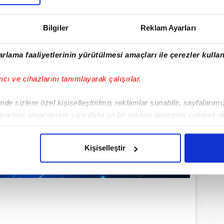
Bilgiler
Reklam Ayarları
rlama faaliyetlerinin yürütülmesi amaçları ile çerezler kullan
yıcı ve cihazlarını tanımlayarak çalışırlar.
de sizlere özel kişiselleştirilmiş reklamlar sunabilir, sayfalarım
aparken amacımızın size daha iyi bir reklam deneyimi sunmak ol
imizden gelen çabayı gösterdiğimizi ve bu noktada, reklamların ma
olduğunu sizlere hatırlatmak isteriz.
Kişiselleştir
çerezlere izin vermedikleri takdirde, kullanıcılara hedefli reklaml
abilmek için İnternet Sitemizde kendimize ve üçüncü kişilere ait 
isel verileriniz işlenmekte olup gerekli olan çerezler bilgi toplum
 çerezler, sitemizin daha işlevsel kılınması ve kişiselleştirilmes
 yapılması, amaçlarıyla sınırlı olarak açık rızanız dahilinde kulla