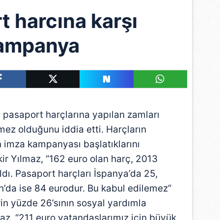
t harcına karşı
ampanya
 pasaport harçlarına yapılan zamları
mez olduğunu iddia etti. Harçların
 imza kampanyası başlatıklarını
ir Yılmaz, “162 euro olan harç, 2013
ıldı. Pasaport harçları İspanya’da 25,
’da ise 84 eurodur. Bu kabul edilemez”
in yüzde 26’sının sosyal yardımla
maz, “211 euro vatandaşlarımız için büyük