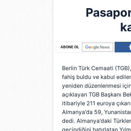
Pasapor
k
ABONE OL
Berlin Türk Cemaati (TGB),
fahiş buldu ve kabul edile
yeniden düzenlenmesi için
açıklayan TGB Başkanı Bek
itibariyle 211 euroya çıkar
Almanya’da 59, Yunanistan
dedi. Almanya’daki Türkler
geçindiğini hatırlatan Yıl