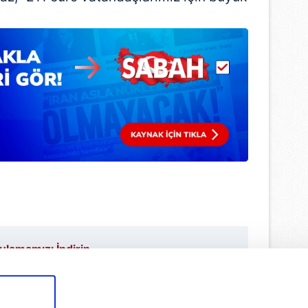
lamamızı İndirin
ıcalıkları Keşfedin!