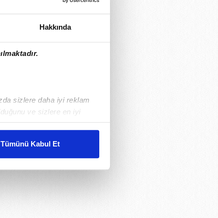
Hakkında
ılmaktadır.
ızda sizlere daha iyi reklam
duğunu ve sizlere en iyi
liyetlerimizi karşılamak
Tümünü Kabul Et
ar gösterilmeyecektir."
çerezler kullanılmaktadır. Bu
u hizmetlerinin sunulması
i ve sizlere yönelik
nılacaktır.