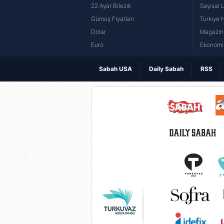
22 Ayar Bilezik
Sayısal 
Gümüş Fiyatları
Türkiye H
Dolar
Magazin 
Euro
Ekonomi 
Sabah USA
Daily Sabah
RSS