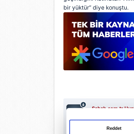
bir yüktür” diye konuştu.
Sabah.com.tr Uygu
Uygulamalara Özel Ayr
Reddet