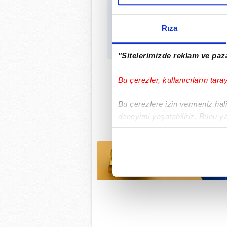
Rıza
"Sitelerimizde reklam ve paza
Bu çerezler, kullanıcıların tara
Bu çerezlere izin vermeniz halin
deneyimi yaşatabiliriz. Bunu y
içerikleri sunabilmek adına el
noktasında tek gelir kalemimiz 
Her halükârda, kullanıcılar, bu 
Sizlere daha iyi bir hizmet sun
çerezler vasıtasıyla çeşitli kiş
amacıyla kullanılmaktadır. Diğer
reklam/pazarlama faaliyetlerinin