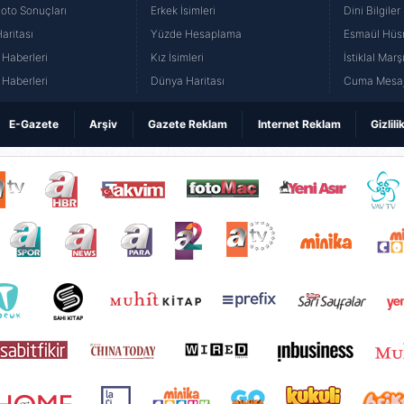
Loto Sonuçları
Erkek İsimleri
Dini Bilgiler
aritası
Yüzde Hesaplama
Esmaül Hüs
Haberleri
Kız İsimleri
İstiklal Marş
Haberleri
Dünya Haritası
Cuma Mesaj
E-Gazete
Arşiv
Gazete Reklam
Internet Reklam
Gizlili