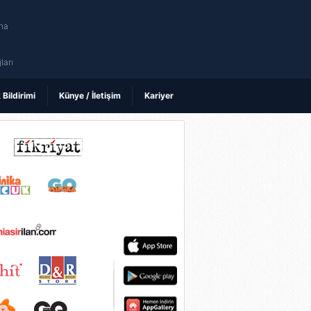
na
ı
ları
k Bildirimi
Künye / İletişim
Kariyer