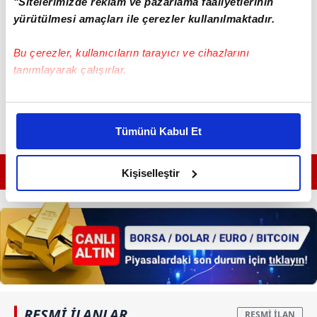
"Sitelerimizde reklam ve pazarlama faaliyetlerinin
yürütülmesi amaçları ile çerezler kullanılmaktadır.
Bu çerezler, kullanıcıların tarayıcı ve cihazlarını
tanımlayarak çalışırlar.
Bu çerezlere izin vermeniz halinde sizlere özel
kişiselleştirilmiş reklamlar sunabilir, sayfalarımızda sizlere
Tümünü Kabul Et
daha iyi reklam deneyimi yaşatabiliriz. Bunu yaparken
amacımızın size daha iyi bir reklam deneyimi sunmak
GÜNÜN EN ÖNEMLİ MANŞETLERİ İÇİN TIKLAYIN
olduğunu ve sizlere en iyi içerikleri sunabilmek adına
Kişiselleştir
elimizden gelen çabayı gösterdiğimizi ve bu noktada,
reklamların maliyetlerimizi karşılamak noktasında tek gelir
kalemimiz olduğunu sizlere hatırlatmak isteriz.
Her halükârda, kullanıcılar, bu çerezlere izin vermedikleri
takdirde, kullanıcılara hedefli reklamlar
gösterilmeyecektir."
RESMİ İLANLAR