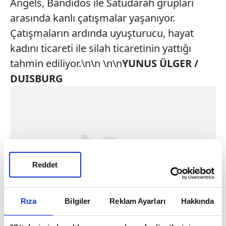
Angels, Bandidos ile Satudarah grupları
arasında kanlı çatışmalar yaşanıyor.
Çatışmaların ardında uyuşturucu, hayat
kadını ticareti ile silah ticaretinin yattığı
tahmin ediliyor.\n\n \n\n
YUNUS ÜLGER /
DUISBURG
Reddet
Rıza
Bilgiler
Reklam Ayarları
Hakkında