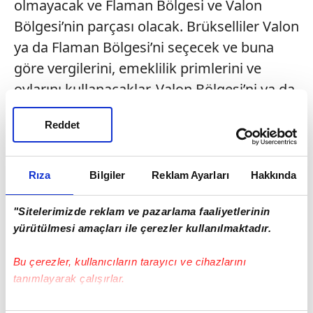
olmayacak ve Flaman Bölgesi ve Valon
Bölgesi’nin parçası olacak. Brükselliler Valon
ya da Flaman Bölgesi’ni seçecek ve buna
göre vergilerini, emeklilik primlerini ve
oylarını kullanacaklar. Valon Bölgesi’ni ya da
Flaman Bölgesi’ni seçen Brükselliler 3 yılda
Reddet
bir tercihlerini değiştirebilecekler. N-VA’nın
ileri sürdüğü paket 2014 seçimleri
öncesinde ocak ayında düzenlenecek olan
Rıza
Bilgiler
Reklam Ayarları
Hakkında
N-VA konferansında tartışmaya
"Sitelerimizde reklam ve pazarlama faaliyetlerinin
açılacak.\n\n \n\n
Serpil AYGÜN / BRÜKSEL
yürütülmesi amaçları ile çerezler kullanılmaktadır.
Bu çerezler, kullanıcıların tarayıcı ve cihazlarını
tanımlayarak çalışırlar.
Bu çerezlere izin vermeniz halinde sizlere özel