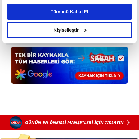
kişiselleştirilmiş reklamlar sunabilir, sayfalarımızda sizlere
Tümünü Kabul Et
daha iyi reklam deneyimi yaşatabiliriz. Bunu yaparken
amacımızın size daha iyi bir reklam deneyimi sunmak
olduğunu ve sizlere en iyi içerikleri sunabilmek adına
Kişiselleştir
elimizden gelen çabayı gösterdiğimizi ve bu noktada,
reklamların maliyetlerimizi karşılamak noktasında tek gelir
kalemimiz olduğunu sizlere hatırlatmak isteriz.
Her halükârda, kullanıcılar, bu çerezlere izin vermedikleri
takdirde, kullanıcılara hedefli reklamlar
gösterilmeyecektir."
Sizlere daha iyi bir hizmet sunabilmek için İnternet
Sitemizde kendimize ve üçüncü kişilere ait çerezler
kullanılmaktadır. Bu çerezler vasıtasıyla çeşitli kişisel
verileriniz işlenmekte olup gerekli olan çerezler bilgi
GÜNÜN EN ÖNEMLİ MANŞETLERİ İÇİN TIKLAYIN
toplumu hizmetlerinin sunulması amacıyla
kullanılmaktadır. Diğer çerezler, sitemizin daha işlevsel