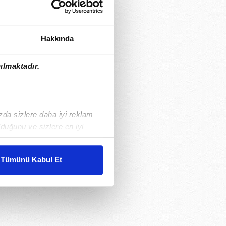
Hakkında
ılmaktadır.
ızda sizlere daha iyi reklam
duğunu ve sizlere en iyi
liyetlerimizi karşılamak
Tümünü Kabul Et
ar gösterilmeyecektir."
çerezler kullanılmaktadır. Bu
u hizmetlerinin sunulması
i ve sizlere yönelik