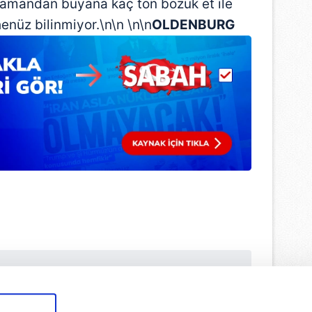
 zamandan buyana kaç ton bozuk et ile
henüz bilinmiyor.\n\n \n\n
OLDENBURG
ulamamızı İndirin
rıcalıkları Keşfedin!