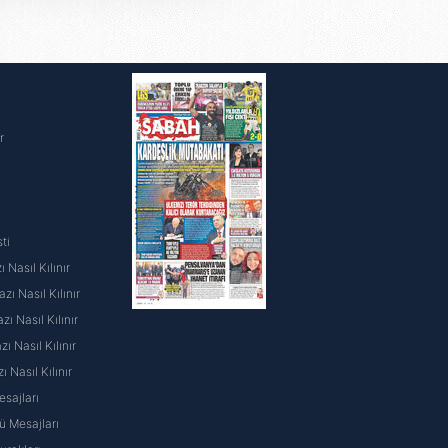
nılacaktır.
kin detaylı bilgi için Ayarlar
i
r
ak ve sitemizde ilgili
ti
 Nasıl Kılınır
ı Nasıl Kılınır
ı Nasıl Kılınır
 Nasıl Kılınır
ı Nasıl Kılınır
sajları
 Mesajları