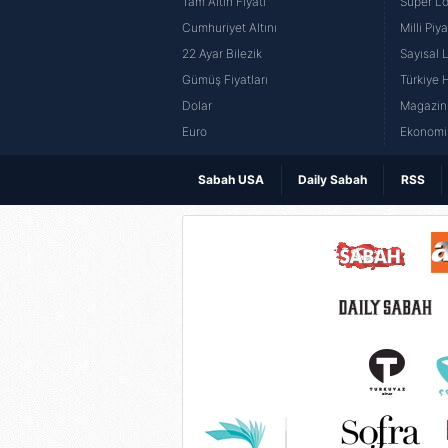
Tam Altın Fiyatı
Süper Lo
Cumhuriyet Altını
Milli Pi
22 Ayar Bilezik
Sayısal 
Gümüş Fiyatları
Türkiye H
Dolar
Magazin 
Euro
Ekonomi 
Sabah USA
Daily Sabah
RSS