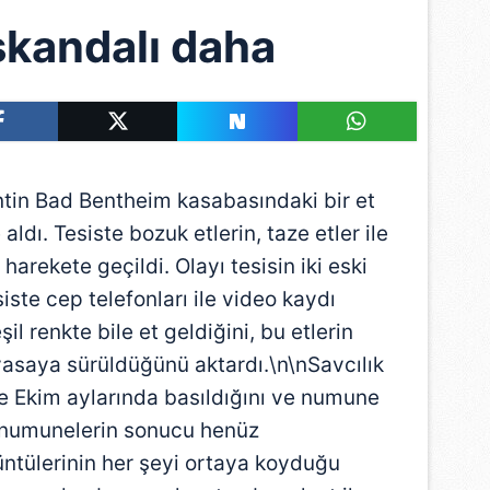
 skandalı daha
tin Bad Bentheim kasabasındaki bir et
aldı. Tesiste bozuk etlerin, taze etler ile
e harekete geçildi. Olayı tesisin iki eski
siste cep telefonları ile video kaydı
il renkte bile et geldiğini, bu etlerin
 piyasaya sürüldüğünü aktardı.\n\nSavcılık
ve Ekim aylarında basıldığını ve numune
n numunelerin sonucu henüz
ntülerinin her şeyi ortaya koyduğu