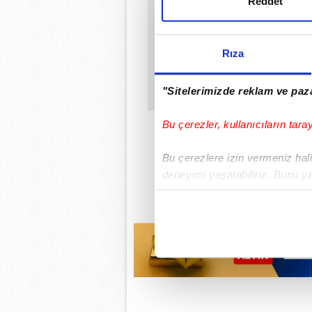
Reddet
Rıza
"Sitelerimizde reklam ve paza
Bu çerezler, kullanıcıların tara
Bu çerezlere izin vermeniz halin
deneyimi yaşatabiliriz. Bunu y
içerikleri sunabilmek adına el
noktasında tek gelir kalemimiz 
Her halükârda, kullanıcılar, bu 
Sizlere daha iyi bir hizmet sun
çerezler vasıtasıyla çeşitli kiş
amacıyla kullanılmaktadır. Diğer