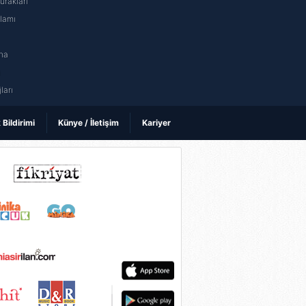
rakları
nlamı
na
ı
ları
k Bildirimi
Künye / İletişim
Kariyer