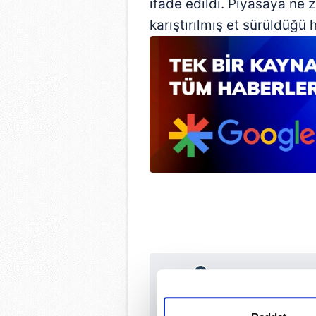
ifade edildi. Piyasaya ne
karıştırılmış et sürüldüğü 
Sabah.com.tr Uyg
Uygulamalara Özel Ay