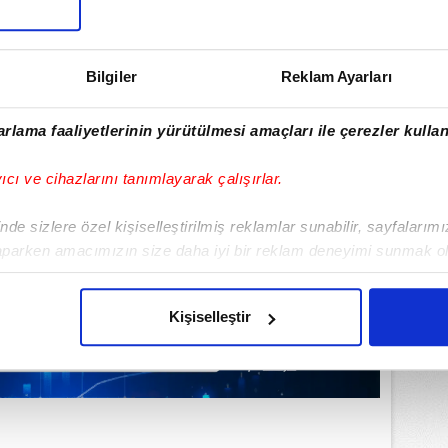
Bilgiler
Reklam Ayarları
rlama faaliyetlerinin yürütülmesi amaçları ile çerezler kullan
yıcı ve cihazlarını tanımlayarak çalışırlar.
de sizlere özel kişiselleştirilmiş reklamlar sunabilir, sayfalarım
aparken amacımızın size daha iyi bir reklam deneyimi sunmak ol
imizden gelen çabayı gösterdiğimizi ve bu noktada, reklamların ma
olduğunu sizlere hatırlatmak isteriz.
Kişiselleştir
çerezlere izin vermedikleri takdirde, kullanıcılara hedefli reklaml
abilmek için İnternet Sitemizde kendimize ve üçüncü kişilere ait 
isel verileriniz işlenmekte olup gerekli olan çerezler bilgi toplum
 çerezler, sitemizin daha işlevsel kılınması ve kişiselleştirilmes