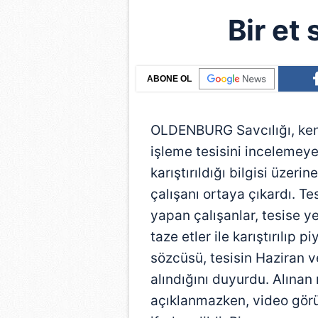
Bir et
ABONE OL
OLDENBURG Savcılığı, ken
işleme tesisini incelemeye 
karıştırıldığı bilgisi üzerin
çalışanı ortaya çıkardı. Te
yapan çalışanlar, tesise yeş
taze etler ile karıştırılıp
sözcüsü, tesisin Haziran 
alındığını duyurdu. Alına
açıklanmazken, video görü