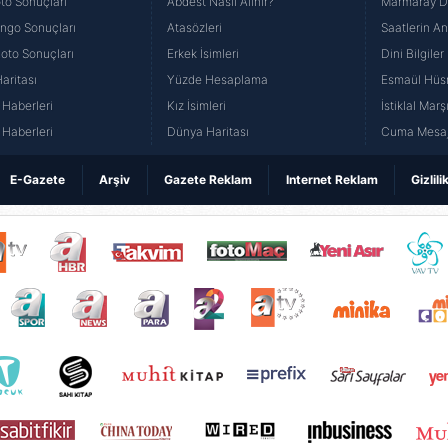
to Sonuçları
Abdest Nasıl Alınır?
Marmaray Du
yango Sonuçları
Atasözleri
Saatlerin A
Loto Sonuçları
Erkek İsimleri
Dini Bilgiler
aritası
Yüzde Hesaplama
Esmaül Hüs
Haberleri
Kız İsimleri
İstiklal Marş
Haberleri
Dünya Haritası
Cuma Mesaj
E-Gazete
Arşiv
Gazete Reklam
Internet Reklam
Gizlili