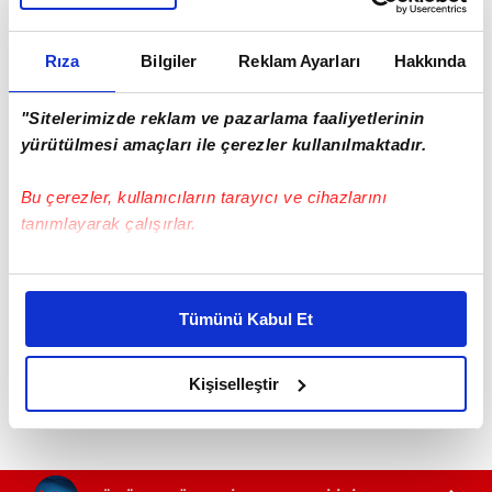
Rıza
Bilgiler
Reklam Ayarları
Hakkında
"Sitelerimizde reklam ve pazarlama faaliyetlerinin
yürütülmesi amaçları ile çerezler kullanılmaktadır.
Bu çerezler, kullanıcıların tarayıcı ve cihazlarını
tanımlayarak çalışırlar.
Bu çerezlere izin vermeniz halinde sizlere özel
kişiselleştirilmiş reklamlar sunabilir, sayfalarımızda sizlere
Tümünü Kabul Et
daha iyi reklam deneyimi yaşatabiliriz. Bunu yaparken
amacımızın size daha iyi bir reklam deneyimi sunmak
olduğunu ve sizlere en iyi içerikleri sunabilmek adına
Kişiselleştir
elimizden gelen çabayı gösterdiğimizi ve bu noktada,
reklamların maliyetlerimizi karşılamak noktasında tek gelir
kalemimiz olduğunu sizlere hatırlatmak isteriz.