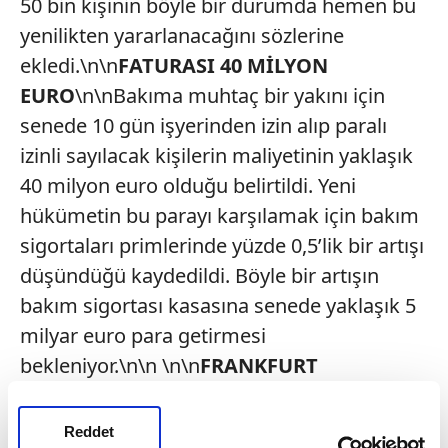
50 bin kişinin böyle bir durumda hemen bu
yenilikten yararlanacağını sözlerine
ekledi.\n\n
FATURASI 40 MİLYON
EURO
\n\nBakıma muhtaç bir yakını için
senede 10 gün işyerinden izin alıp paralı
izinli sayılacak kişilerin maliyetinin yaklaşık
40 milyon euro olduğu belirtildi. Yeni
hükümetin bu parayı karşılamak için bakım
sigortaları primlerinde yüzde 0,5’lik bir artışı
düşündüğü kaydedildi. Böyle bir artışın
bakım sigortası kasasına senede yaklaşık 5
milyar euro para getirmesi
bekleniyor.\n\n \n\n
FRANKFURT
Reddet