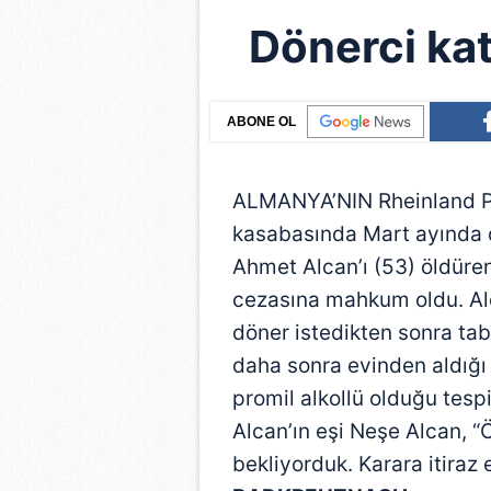
Dönerci kati
ABONE OL
ALMANYA’NIN Rheinland Pf
kasabasında Mart ayında d
Ahmet Alcan’ı (53) öldüren
cezasına mahkum oldu. Alca
döner istedikten sonra ta
daha sonra evinden aldığı i
promil alkollü olduğu tespi
Alcan’ın eşi Neşe Alcan, 
bekliyorduk. Karara itiraz 