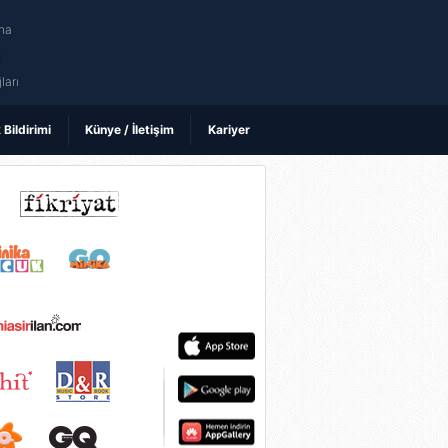
na
ı
ları
k Bildirimi
Künye / İletişim
Kariyer