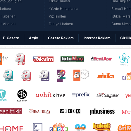
Loto Sonuçları
Erkek İsimleri
Dini Bilgiler
aritası
Yüzde Hesaplama
Esmaül Hüs
Haberleri
Kız İsimleri
İstiklal Marş
Haberleri
Dünya Haritası
Cuma Mesaj
E-Gazete
Arşiv
Gazete Reklam
Internet Reklam
Gizlili