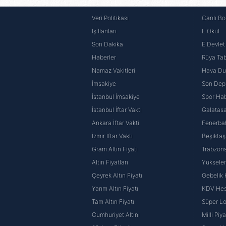
Veri Politikası
Canlı Bo
Çerezlere ilişkin tercihlerinizi 
İş İlanları
E Okul
butonuna tıklayabilir,
Çerez Bi
Son Dakika
E Devlet 
6698 sayılı Kişisel Verilerin 
Haberler
Rüya Tabi
mevzuata uygun olarak kullanılan
Namaz Vakitleri
Hava D
İmsakiye
Son Dep
İstanbul İmsakiye
Spor Hab
İstanbul İftar Vakti
Galatasa
Ankara İftar Vakti
Fenerba
İzmir İftar Vakti
Beşiktaş
Gram Altın Fiyatı
Trabzons
Altın Fiyatları
Yüksele
Çeyrek Altın Fiyatı
Gebelik
Yarım Altın Fiyatı
KDV He
Tam Altın Fiyatı
Süper Lo
Cumhuriyet Altını
Milli Pi