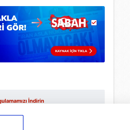
ulamamızı İndirin
rıcalıkları Keşfedin!