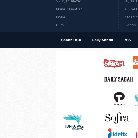
22 Ayar Bilezik
Sayısal 
Gümüş Fiyatları
Türkiye H
Dolar
Magazin 
Euro
Ekonomi 
Sabah USA
Daily Sabah
RSS