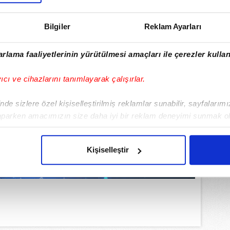
Bilgiler
Reklam Ayarları
rlama faaliyetlerinin yürütülmesi amaçları ile çerezler kullan
yıcı ve cihazlarını tanımlayarak çalışırlar.
de sizlere özel kişiselleştirilmiş reklamlar sunabilir, sayfalarım
aparken amacımızın size daha iyi bir reklam deneyimi sunmak ol
imizden gelen çabayı gösterdiğimizi ve bu noktada, reklamların ma
olduğunu sizlere hatırlatmak isteriz.
Kişiselleştir
çerezlere izin vermedikleri takdirde, kullanıcılara hedefli reklaml
abilmek için İnternet Sitemizde kendimize ve üçüncü kişilere ait 
isel verileriniz işlenmekte olup gerekli olan çerezler bilgi toplum
 çerezler, sitemizin daha işlevsel kılınması ve kişiselleştirilmes
 yapılması, amaçlarıyla sınırlı olarak açık rızanız dahilinde kulla