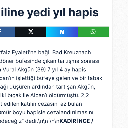
line yedi yıl hapis
alz Eyaleti’ne bağlı Bad Kreuznach
öner büfesinde çıkan tartışma sonrası
 Vural Akgün (39) 7 yıl 4 ay hapis
n’ın işlettiği büfeye gelen ve bir tabak
bağı düşüren ardından tartışan Akgün,
ki bıçak ile Alcan’ı öldürmüştü. 2,2
t edilen katilin cezasını az bulan
“Ömür boyu hapisle cezalandırılmasını
edeceğiz” dedi.\n\n \n\n
KADİR İNCE /