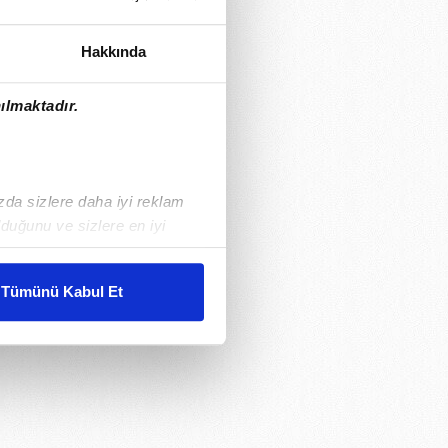
Hakkında
ılmaktadır.
ızda sizlere daha iyi reklam
duğunu ve sizlere en iyi
liyetlerimizi karşılamak
Tümünü Kabul Et
ar gösterilmeyecektir."
çerezler kullanılmaktadır. Bu
u hizmetlerinin sunulması
i ve sizlere yönelik
nılacaktır.