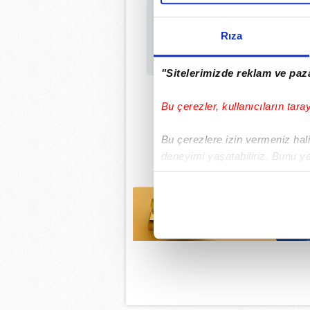
Rıza
"Sitelerimizde reklam ve paza
Bu çerezler, kullanıcıların tara
Bu çerezlere izin vermeniz halin
deneyimi yaşatabiliriz. Bunu y
içerikleri sunabilmek adına el
noktasında tek gelir kalemimiz 
Her halükârda, kullanıcılar, bu 
Sizlere daha iyi bir hizmet sun
çerezler vasıtasıyla çeşitli kiş
amacıyla kullanılmaktadır. Diğer
reklam/pazarlama faaliyetlerinin