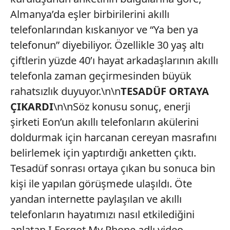
Almanya’da eşler birbirilerini akıllı
telefonlarından kıskanıyor ve “Ya ben ya
telefonun” diyebiliyor. Özellikle 30 yaş altı
çiftlerin yüzde 40’ı hayat arkadaşlarının akıllı
telefonla zaman geçirmesinden büyük
rahatsızlık duyuyor.\n\n
TESADÜF ORTAYA
ÇIKARDI
\n\nSöz konusu sonuç, enerji
şirketi Eon’un akıllı telefonların akülerini
doldurmak için harcanan cereyan masrafını
belirlemek için yaptırdığı anketten çıktı.
Tesadüf sonrası ortaya çıkan bu sonuca bin
kişi ile yapılan görüşmede ulaşıldı. Öte
yandan internette paylaşılan ve akıllı
telefonların hayatımızı nasıl etkilediğini
anlatan I Forgot My Phone adlı video