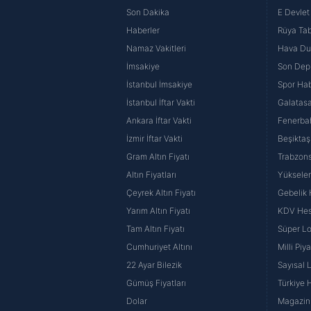
Çerezlere ilişkin tercihlerinizi 
Son Dakika
E Devlet 
butonuna tıklayabilir,
Çerez Bi
Haberler
Rüya Tabi
Namaz Vakitleri
Hava D
6698 sayılı Kişisel Verilerin 
İmsakiye
Son Dep
mevzuata uygun olarak kullanılan
İstanbul İmsakiye
Spor Hab
İstanbul İftar Vakti
Galatasa
Ankara İftar Vakti
Fenerba
İzmir İftar Vakti
Beşiktaş
Gram Altın Fiyatı
Trabzons
Altın Fiyatları
Yüksele
Çeyrek Altın Fiyatı
Gebelik
Yarım Altın Fiyatı
KDV He
Tam Altın Fiyatı
Süper Lo
Cumhuriyet Altını
Milli Pi
22 Ayar Bilezik
Sayısal 
Gümüş Fiyatları
Türkiye H
Dolar
Magazin 