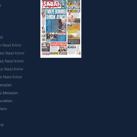
kin detaylı bilgi için Ayarlar
r
ak ve sitemizde ilgili
ti
 Nasıl Kılınır
ı Nasıl Kılınır
ı Nasıl Kılınır
 Nasıl Kılınır
ı Nasıl Kılınır
sajları
 Mesajları
rakları
nlamı
na
ı