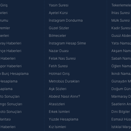
aşağıda yer alan panel vasıtasıyla belirleyebilirsiniz. Çerezlere iliş
Giriş
Yasin Suresi
Tekerlemele
lgilendirme Metnimizi
ziyaret edebilirsiniz.
rleri
Ayetel Kürsi
İhlas Suresi
urumu
İnstagram Dondurma
Mülk Suresi
Korunması Kanunu uyarınca hazırlanmış Aydınlatma Metnimizi okum
remler
Güzel Sözler
Kadir Suresi
 çerezlerle ilgili bilgi almak için lütfen
tıklayınız
.
erleri
Bilmeceler
Gusül Abdes
ray Haberleri
İnstagram Hesap Silme
Yatsı Namazı
hçe Haberleri
Nazar Duası
Akşam Namaz
 Haberleri
Felak Nas Suresi
Sabah Namaz
por Haberleri
Fetih Suresi
Öğlen Namazı
n Burç Hesaplama
Hotmail Giriş
İkindi Namaz
 Hesaplama
Metrobüs Durakları
Günaydın Me
saplama
Aşk Sözleri
Doğum Günü
to Sonuçları
Abdest Nasıl Alınır?
Marmaray Du
yango Sonuçları
Atasözleri
Saatlerin A
Loto Sonuçları
Erkek İsimleri
Dini Bilgiler
aritası
Yüzde Hesaplama
Esmaül Hüs
Haberleri
Kız İsimleri
İstiklal Marş