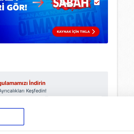
ulamamızı İndirin
rıcalıkları Keşfedin!