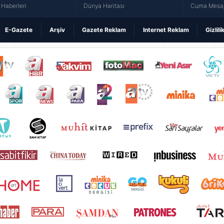
Haberleri
Dünya Haritası
Cuma Mesaj
E-Gazete
Arşiv
Gazete Reklam
Internet Reklam
Gizlili