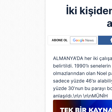
İki kişide
a
ABONE OL
ALMANYA’DA her iki çalışa
belirtildi. 1990’lı senele
olmazlarından olan Noel p
sadece yüzde 46’sı alabili
yüzde 30’nun bu parayı bo
anlaşıldı.\n\n \n\nMÜNİH