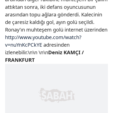
attıktan sonra, iki defans oyuncusunun
arasından topu ağlara gönderdi. Kalecinin
de çaresiz kaldığı gol, ayın golü seçildi.
Ronay’ın muhteşem golü internet üzerinden
http://www.youtube.com/watch?
v=nuYnKcPCkYE
adresinden
izlenebilir.\n\n \n\n
Deniz KAMÇI /
FRANKFURT