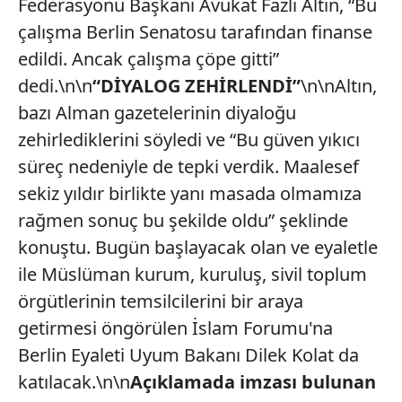
Federasyonu Başkanı Avukat Fazlı Altın, “Bu
çalışma Berlin Senatosu tarafından finanse
edildi. Ancak çalışma çöpe gitti”
dedi.\n\n
“DİYALOG ZEHİRLENDİ”
\n\nAltın,
bazı Alman gazetelerinin diyaloğu
zehirlediklerini söyledi ve “Bu güven yıkıcı
süreç nedeniyle de tepki verdik. Maalesef
sekiz yıldır birlikte yanı masada olmamıza
rağmen sonuç bu şekilde oldu” şeklinde
konuştu. Bugün başlayacak olan ve eyaletle
ile Müslüman kurum, kuruluş, sivil toplum
örgütlerinin temsilcilerini bir araya
getirmesi öngörülen İslam Forumu'na
Berlin Eyaleti Uyum Bakanı Dilek Kolat da
katılacak.\n\n
Açıklamada imzası bulunan