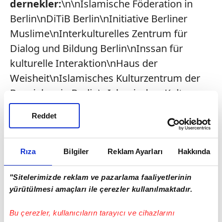
dernekler:
\n\nIslamische Föderation in
Berlin\nDiTiB Berlin\nInitiative Berliner
Muslime\nInterkulturelles Zentrum für
Dialog und Bildung Berlin\nInssan für
kulturelle Interaktion\nHaus der
Weisheit\nIslamisches Kulturzentrum der
Bosniaken in Berlin\nIslamisches Kultur-
und Erziehungszentrum
Reddet
Berlin\nDeutschsprachiger Muslimkreis
Berlin\nVerein für Integrations- und
Jugendhilfe
Rıza
Bilgiler
Reklam Ayarları
Hakkında
„Lichtjugend“\nArbeitsgemeinschaft
"Sitelerimizde reklam ve pazarlama faaliyetlerinin
Muslimische
yürütülmesi amaçları ile çerezler kullanılmaktadır.
Gefängnisseelsorge\n\n
\nMesut HASTÜRK
/ BERLİN
Bu çerezler, kullanıcıların tarayıcı ve cihazlarını