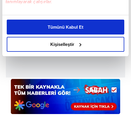
tanımlayarak çalışırlar.
Bu çerezlere izin vermeniz halinde sizlere özel
kişiselleştirilmiş reklamlar sunabilir, sayfalarımızda sizlere
Tümünü Kabul Et
daha iyi reklam deneyimi yaşatabiliriz. Bunu yaparken
amacımızın size daha iyi bir reklam deneyimi sunmak
olduğunu ve sizlere en iyi içerikleri sunabilmek adına
Kişiselleştir
elimizden gelen çabayı gösterdiğimizi ve bu noktada,
reklamların maliyetlerimizi karşılamak noktasında tek gelir
kalemimiz olduğunu sizlere hatırlatmak isteriz.
Her halükârda, kullanıcılar, bu çerezlere izin vermedikleri
takdirde, kullanıcılara hedefli reklamlar
gösterilmeyecektir."
Sizlere daha iyi bir hizmet sunabilmek için İnternet
Sitemizde kendimize ve üçüncü kişilere ait çerezler
kullanılmaktadır. Bu çerezler vasıtasıyla çeşitli kişisel
verileriniz işlenmekte olup gerekli olan çerezler bilgi