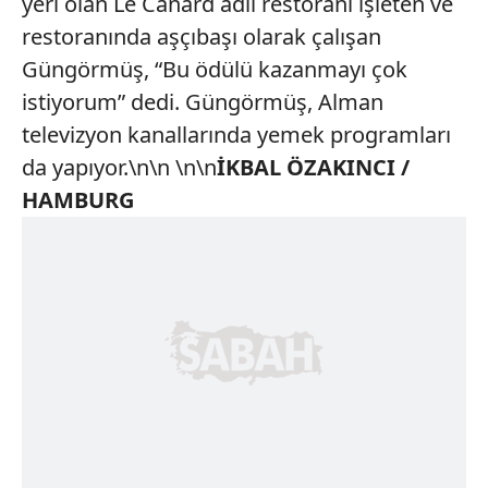
yeri olan Le Canard adlı restoranı işleten ve
restoranında aşçıbaşı olarak çalışan
Güngörmüş, “Bu ödülü kazanmayı çok
istiyorum” dedi. Güngörmüş, Alman
televizyon kanallarında yemek programları
da yapıyor.\n\n \n\n
İKBAL ÖZAKINCI /
HAMBURG