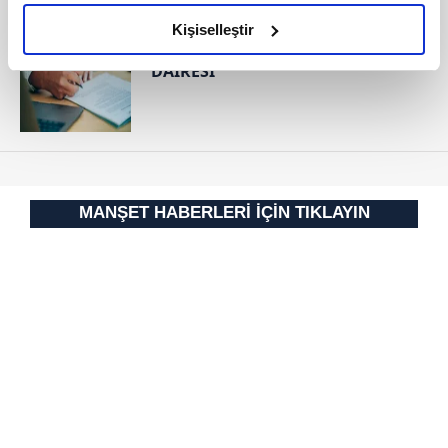
amacımızın size daha iyi bir reklam deneyimi sunmak
RESMİ İLANLAR
olduğunu ve sizlere en iyi içerikleri sunabilmek adına
Kişiselleştir
T.C. KÜÇÜKÇEKMECE İCRA
elimizden gelen çabayı gösterdiğimizi ve bu noktada,
DAİRESİ
reklamların maliyetlerimizi karşılamak noktasında tek gelir
kalemimiz olduğunu sizlere hatırlatmak isteriz.
Her halükârda, kullanıcılar, bu çerezlere izin vermedikleri
takdirde, kullanıcılara hedefli reklamlar
gösterilmeyecektir."
MANŞET HABERLERİ İÇİN TIKLAYIN
Sizlere daha iyi bir hizmet sunabilmek için İnternet
Sitemizde kendimize ve üçüncü kişilere ait çerezler
kullanılmaktadır. Bu çerezler vasıtasıyla çeşitli kişisel
verileriniz işlenmekte olup gerekli olan çerezler bilgi
toplumu hizmetlerinin sunulması amacıyla
kullanılmaktadır. Diğer çerezler, sitemizin daha işlevsel
kılınması ve kişiselleştirilmesi ve sizlere yönelik
reklam/pazarlama faaliyetlerinin yapılması, amaçlarıyla
sınırlı olarak açık rızanız dahilinde kullanılacaktır.