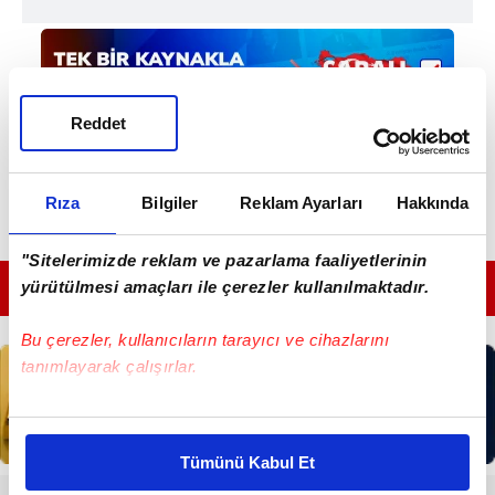
Reddet
Rıza
Bilgiler
Reklam Ayarları
Hakkında
"Sitelerimizde reklam ve pazarlama faaliyetlerinin
yürütülmesi amaçları ile çerezler kullanılmaktadır.
GÜNÜN EN ÖNEMLİ MANŞETLERİ İÇİN TIKLAYIN
Bu çerezler, kullanıcıların tarayıcı ve cihazlarını
tanımlayarak çalışırlar.
Bu çerezlere izin vermeniz halinde sizlere özel
kişiselleştirilmiş reklamlar sunabilir, sayfalarımızda sizlere
Tümünü Kabul Et
daha iyi reklam deneyimi yaşatabiliriz. Bunu yaparken