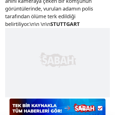
anını kameraya çeken bir komşunun
görüntülerinde, vurulan adamın polis
tarafından ölüme terk edildiği
belirtiliyor.\n\n \n\n
STUTTGART