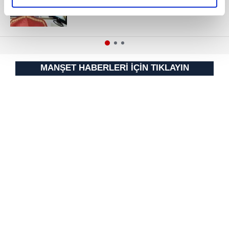
elimizden gelen çabayı gösterdiğimizi ve bu noktada,
reklamların maliyetlerimizi karşılamak noktasında tek gelir
kalemimiz olduğunu sizlere hatırlatmak isteriz.
Her halükârda, kullanıcılar, bu çerezlere izin vermedikleri
takdirde, kullanıcılara hedefli reklamlar
MANŞET HABERLERİ İÇİN TIKLAYIN
gösterilmeyecektir."
Sizlere daha iyi bir hizmet sunabilmek için İnternet
Sitemizde kendimize ve üçüncü kişilere ait çerezler
kullanılmaktadır. Bu çerezler vasıtasıyla çeşitli kişisel
verileriniz işlenmekte olup gerekli olan çerezler bilgi
toplumu hizmetlerinin sunulması amacıyla
kullanılmaktadır. Diğer çerezler, sitemizin daha işlevsel
kılınması ve kişiselleştirilmesi ve sizlere yönelik
reklam/pazarlama faaliyetlerinin yapılması, amaçlarıyla
sınırlı olarak açık rızanız dahilinde kullanılacaktır.
Çerezlere ilişkin tercihlerinizi aşağıda yer alan panel