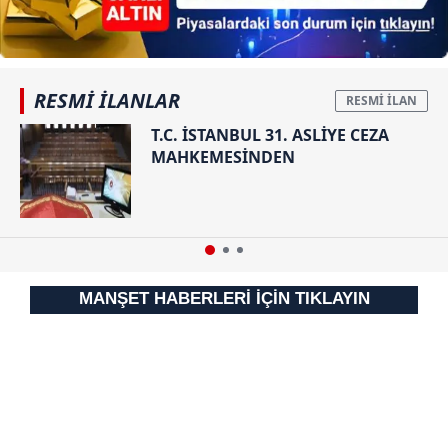
gösterilmeyecektir."
Sizlere daha iyi bir hizmet sunabilmek için İnternet
Sitemizde kendimize ve üçüncü kişilere ait çerezler
RESMİ İLANLAR
kullanılmaktadır. Bu çerezler vasıtasıyla çeşitli kişisel
T.C. İSTANBUL 31. ASLİYE CEZA
verileriniz işlenmekte olup gerekli olan çerezler bilgi
MAHKEMESİNDEN
toplumu hizmetlerinin sunulması amacıyla
kullanılmaktadır. Diğer çerezler, sitemizin daha işlevsel
kılınması ve kişiselleştirilmesi ve sizlere yönelik
reklam/pazarlama faaliyetlerinin yapılması, amaçlarıyla
sınırlı olarak açık rızanız dahilinde kullanılacaktır.
MANŞET HABERLERİ İÇİN TIKLAYIN
Çerezlere ilişkin tercihlerinizi aşağıda yer alan panel
vasıtasıyla belirleyebilirsiniz. Çerezlere ilişkin detaylı bilgi
için Ayarlar butonuna tıklayabilir,
Çerez Bilgilendirme
Metnimizi
ziyaret edebilirsiniz.
6698 sayılı Kişisel Verilerin Korunması Kanunu uyarınca
hazırlanmış Aydınlatma Metnimizi okumak ve sitemizde