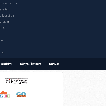
ı Nasıl Kılınır
sajları
 Mesajları
rakları
nlamı
na
ı
ları
k Bildirimi
Künye / İletişim
Kariyer