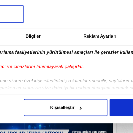
ulamamızı İndirin
rıcalıkları Keşfedin!
Bilgiler
Reklam Ayarları
rlama faaliyetlerinin yürütülmesi amaçları ile çerezler kullan
yıcı ve cihazlarını tanımlayarak çalışırlar.
de sizlere özel kişiselleştirilmiş reklamlar sunabilir, sayfalarım
aparken amacımızın size daha iyi bir reklam deneyimi sunmak ol
imizden gelen çabayı gösterdiğimizi ve bu noktada, reklamların ma
olduğunu sizlere hatırlatmak isteriz.
Kişiselleştir
çerezlere izin vermedikleri takdirde, kullanıcılara hedefli reklaml
abilmek için İnternet Sitemizde kendimize ve üçüncü kişilere ait 