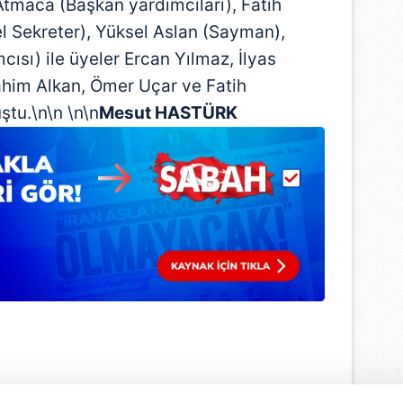
Atmaca (Başkan yardımcıları), Fatih
l Sekreter), Yüksel Aslan (Sayman),
sı) ile üyeler Ercan Yılmaz, İlyas
rahim Alkan, Ömer Uçar ve Fatih
ştu.\n\n \n\n
Mesut HASTÜRK