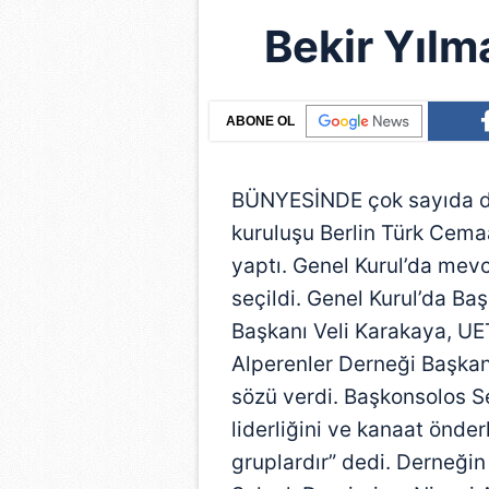
Bekir Yılm
ABONE OL
BÜNYESİNDE çok sayıda der
kuruluşu Berlin Türk Cemaa
yaptı. Genel Kurul’da mev
seçildi. Genel Kurul’da B
Başkanı Veli Karakaya, UE
Alperenler Derneği Başkan
sözü verdi. Başkonsolos Se
liderliğini ve kanaat önder
gruplardır” dedi. Derneğin