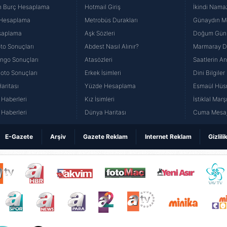
n Burç Hesaplama
Hotmail Giriş
İkindi Namaz
 Hesaplama
Metrobüs Durakları
Günaydın Me
saplama
Aşk Sözleri
Doğum Günü
to Sonuçları
Abdest Nasıl Alınır?
Marmaray Du
yango Sonuçları
Atasözleri
Saatlerin A
Loto Sonuçları
Erkek İsimleri
Dini Bilgiler
aritası
Yüzde Hesaplama
Esmaül Hüs
Haberleri
Kız İsimleri
İstiklal Marş
Haberleri
Dünya Haritası
Cuma Mesaj
E-Gazete
Arşiv
Gazete Reklam
Internet Reklam
Gizlili