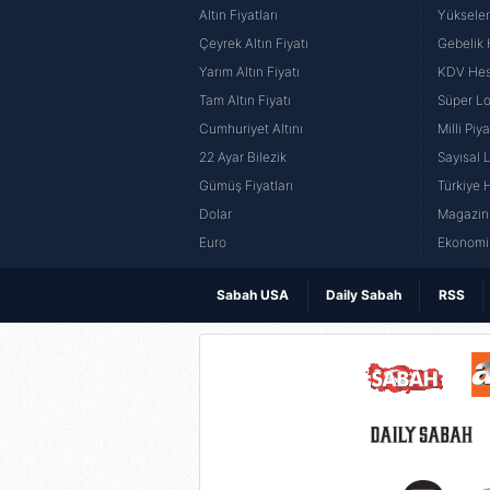
Altın Fiyatları
Yüksele
Çeyrek Altın Fiyatı
Gebelik
Yarım Altın Fiyatı
KDV He
Tam Altın Fiyatı
Süper Lo
Cumhuriyet Altını
Milli Pi
22 Ayar Bilezik
Sayısal 
Gümüş Fiyatları
Türkiye H
Dolar
Magazin 
Euro
Ekonomi 
Sabah USA
Daily Sabah
RSS