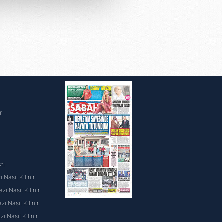
u hizmetlerinin sunulması
i ve sizlere yönelik
nılacaktır.
kin detaylı bilgi için Ayarlar
i
ak ve sitemizde ilgili
r
ti
 Nasıl Kılınır
ı Nasıl Kılınır
ı Nasıl Kılınır
 Nasıl Kılınır