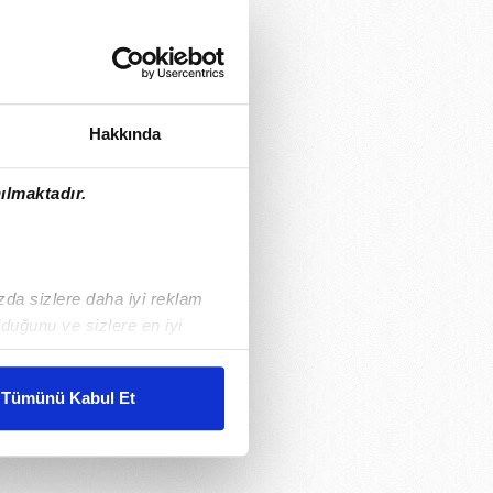
Hakkında
ılmaktadır.
ızda sizlere daha iyi reklam
duğunu ve sizlere en iyi
liyetlerimizi karşılamak
Tümünü Kabul Et
ar gösterilmeyecektir."
çerezler kullanılmaktadır. Bu