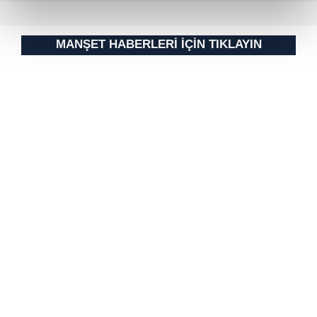
reklamların maliyetlerimizi karşılamak noktasında tek gelir
kalemimiz olduğunu sizlere hatırlatmak isteriz.
MANŞET HABERLERİ İÇİN TIKLAYIN
Her halükârda, kullanıcılar, bu çerezlere izin vermedikleri
takdirde, kullanıcılara hedefli reklamlar
gösterilmeyecektir."
Sizlere daha iyi bir hizmet sunabilmek için İnternet
Sitemizde kendimize ve üçüncü kişilere ait çerezler
kullanılmaktadır. Bu çerezler vasıtasıyla çeşitli kişisel
verileriniz işlenmekte olup gerekli olan çerezler bilgi
toplumu hizmetlerinin sunulması amacıyla
kullanılmaktadır. Diğer çerezler, sitemizin daha işlevsel
kılınması ve kişiselleştirilmesi ve sizlere yönelik
reklam/pazarlama faaliyetlerinin yapılması, amaçlarıyla
sınırlı olarak açık rızanız dahilinde kullanılacaktır.
Çerezlere ilişkin tercihlerinizi aşağıda yer alan panel
vasıtasıyla belirleyebilirsiniz. Çerezlere ilişkin detaylı bilgi