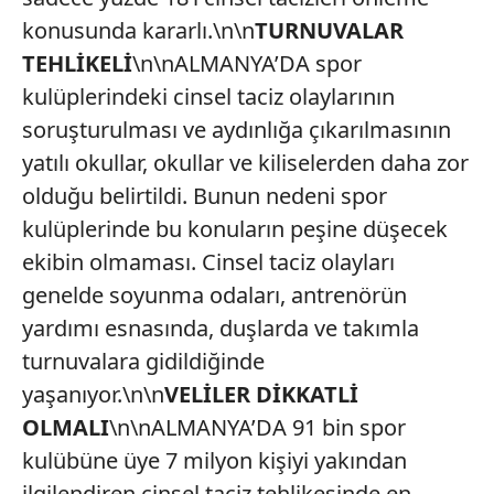
konusunda kararlı.\n\n
TURNUVALAR
TEHLİKELİ
\n\nALMANYA’DA spor
kulüplerindeki cinsel taciz olaylarının
soruşturulması ve aydınlığa çıkarılmasının
yatılı okullar, okullar ve kiliselerden daha zor
olduğu belirtildi. Bunun nedeni spor
kulüplerinde bu konuların peşine düşecek
ekibin olmaması. Cinsel taciz olayları
genelde soyunma odaları, antrenörün
yardımı esnasında, duşlarda ve takımla
turnuvalara gidildiğinde
yaşanıyor.\n\n
VELİLER DİKKATLİ
OLMALI
\n\nALMANYA’DA 91 bin spor
kulübüne üye 7 milyon kişiyi yakından
ilgilendiren cinsel taciz tehlikesinde en