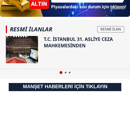
gösterilmeyecektir."
Sizlere daha iyi bir hizmet sunabilmek için İnternet
Sitemizde kendimize ve üçüncü kişilere ait çerezler
RESMİ İLANLAR
kullanılmaktadır. Bu çerezler vasıtasıyla çeşitli kişisel
T.C. İSTANBUL 31. ASLİYE CEZA
verileriniz işlenmekte olup gerekli olan çerezler bilgi
MAHKEMESİNDEN
toplumu hizmetlerinin sunulması amacıyla
kullanılmaktadır. Diğer çerezler, sitemizin daha işlevsel
kılınması ve kişiselleştirilmesi ve sizlere yönelik
reklam/pazarlama faaliyetlerinin yapılması, amaçlarıyla
sınırlı olarak açık rızanız dahilinde kullanılacaktır.
MANŞET HABERLERİ İÇİN TIKLAYIN
Çerezlere ilişkin tercihlerinizi aşağıda yer alan panel
vasıtasıyla belirleyebilirsiniz. Çerezlere ilişkin detaylı bilgi
için Ayarlar butonuna tıklayabilir,
Çerez Bilgilendirme
Metnimizi
ziyaret edebilirsiniz.
6698 sayılı Kişisel Verilerin Korunması Kanunu uyarınca
hazırlanmış Aydınlatma Metnimizi okumak ve sitemizde