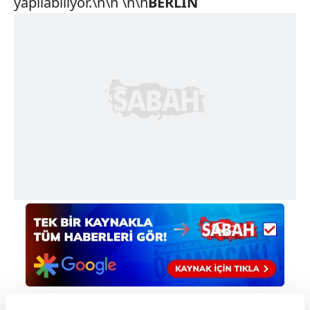
yapılabiliyor.\n\n \n\n
BERLIN