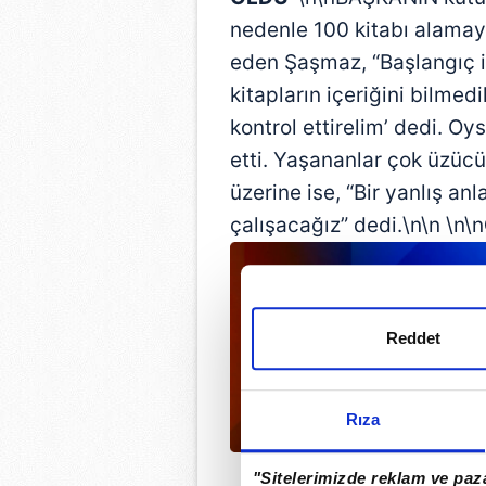
nedenle 100 kitabı alamaya
eden Şaşmaz, “Başlangıç i
kitapların içeriğini bilmedi
kontrol ettirelim’ dedi. O
etti. Yaşananlar çok üzücü
üzerine ise, “Bir yanlış a
çalışacağız” dedi.\n\n \n\n
Reddet
Rıza
"Sitelerimizde reklam ve paza