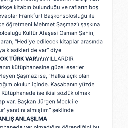
rkçe kitabın bulunduğu ve rafların boş
vaplar Frankfurt Başkonsolosluğu ile
çe öğretmeni Mehmet Şaşmaz’ı şaşkına
solosluğu Kültür Ataşesi Osman Şahin,
aran, “Hediye edilecek kitaplar arasında
a klasikleri de var” diye
OK TÜRK VAR
\n\nYILLARDIR
anın kütüphanesine güzel eserler
yleyen Şaşmaz ise, “Halka açık olan
tığım okulun içinde. Kasabanın yüzde
r. Kütüphanede ise ikisi sözlük olmak
ap var. Başkan Jürgen Mock ile
r’ yanıtını almıştım” şeklinde
ANLIŞ ANLAŞILMA
hanede yer olmadığını öğrendiğini bu