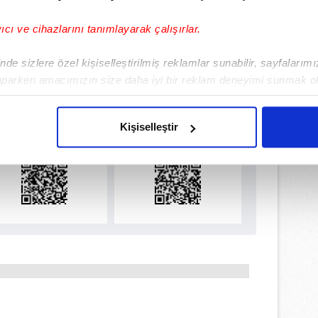
yıcı ve cihazlarını tanımlayarak çalışırlar.
de sizlere özel kişiselleştirilmiş reklamlar sunabilir, sayfalarım
aparken amacımızın size daha iyi bir reklam deneyimi sunmak ol
ulamamızı İndirin
imizden gelen çabayı gösterdiğimizi ve bu noktada, reklamların ma
rıcalıkları Keşfedin!
olduğunu sizlere hatırlatmak isteriz.
Kişiselleştir
çerezlere izin vermedikleri takdirde, kullanıcılara hedefli reklaml
abilmek için İnternet Sitemizde kendimize ve üçüncü kişilere ait 
isel verileriniz işlenmekte olup gerekli olan çerezler bilgi toplum
 çerezler, sitemizin daha işlevsel kılınması ve kişiselleştirilmes
 yapılması, amaçlarıyla sınırlı olarak açık rızanız dahilinde kulla
aşağıda yer alan panel vasıtasıyla belirleyebilirsiniz. Çerezlere iliş
lgilendirme Metnimizi
ziyaret edebilirsiniz.