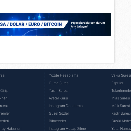
Korunması Kanunu uyarınca hazırlanmış Aydınlatma Metnimizi okum
 çerezlerle ilgili bilgi almak için lütfen
tıklayınız
.
rsa
Yüzde Hesaplama
Vakıa Sures
Cuma Suresi
Espriler
Giriş
Yasin Suresi
Tekerlemele
rleri
Ayetel Kürsi
İhlas Suresi
urumu
İnstagram Dondurma
Mülk Suresi
remler
Güzel Sözler
Kadir Suresi
erleri
Bilmeceler
Gusül Abdes
ray Haberleri
İnstagram Hesap Silme
Yatsı Namazı