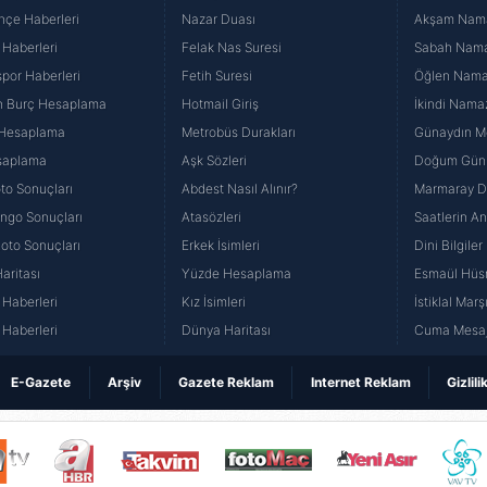
hçe Haberleri
Nazar Duası
Akşam Namaz
 Haberleri
Felak Nas Suresi
Sabah Namaz
por Haberleri
Fetih Suresi
Öğlen Namazı
n Burç Hesaplama
Hotmail Giriş
İkindi Namaz
 Hesaplama
Metrobüs Durakları
Günaydın Me
saplama
Aşk Sözleri
Doğum Günü
to Sonuçları
Abdest Nasıl Alınır?
Marmaray Du
yango Sonuçları
Atasözleri
Saatlerin A
Loto Sonuçları
Erkek İsimleri
Dini Bilgiler
aritası
Yüzde Hesaplama
Esmaül Hüs
Haberleri
Kız İsimleri
İstiklal Marş
Haberleri
Dünya Haritası
Cuma Mesaj
E-Gazete
Arşiv
Gazete Reklam
Internet Reklam
Gizlili