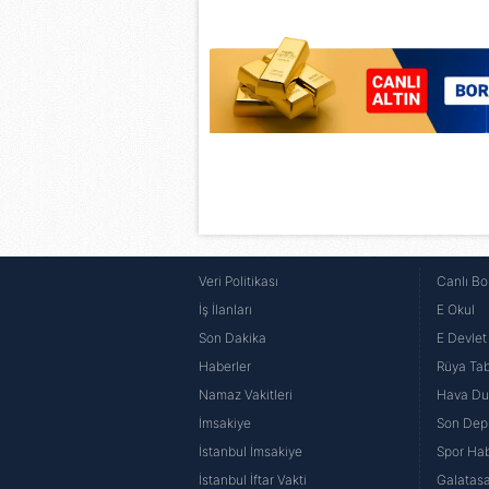
6698 sayılı Kişisel Verilerin 
mevzuata uygun olarak kullanılan
Veri Politikası
Canlı Bo
İş İlanları
E Okul
Son Dakika
E Devlet 
Haberler
Rüya Tabi
Namaz Vakitleri
Hava D
İmsakiye
Son Dep
İstanbul İmsakiye
Spor Hab
İstanbul İftar Vakti
Galatasa