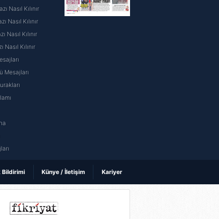
ı Nasıl Kılınır
ı Nasıl Kılınır
 Nasıl Kılınır
ı Nasıl Kılınır
sajları
 Mesajları
rakları
nlamı
na
ı
ları
k Bildirimi
Künye / İletişim
Kariyer