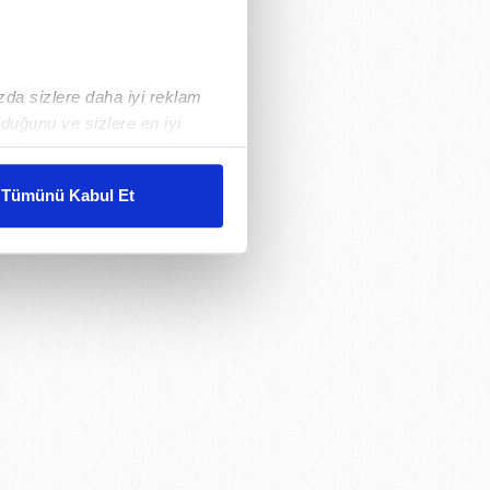
ızda sizlere daha iyi reklam
duğunu ve sizlere en iyi
liyetlerimizi karşılamak
Tümünü Kabul Et
ar gösterilmeyecektir."
çerezler kullanılmaktadır. Bu
u hizmetlerinin sunulması
i ve sizlere yönelik
nılacaktır.
kin detaylı bilgi için Ayarlar