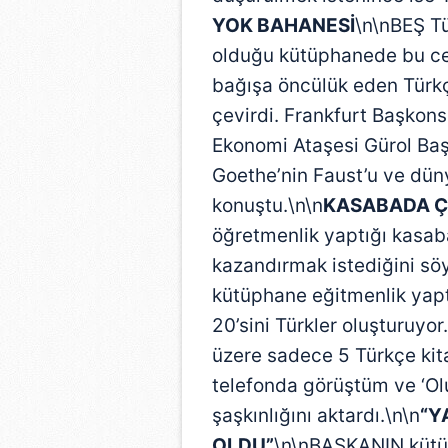
YOK BAHANESİ
\n\nBEŞ Tü
olduğu kütüphanede bu ce
bağışa öncülük eden Türk
çevirdi. Frankfurt Başkon
Ekonomi Ataşesi Gürol Baş
Goethe’nin Faust’u ve düny
konuştu.\n\n
KASABADA Ç
öğretmenlik yaptığı kasab
kazandırmak istediğini sö
kütüphane eğitmenlik yap
20’sini Türkler oluşturuyo
üzere sadece 5 Türkçe kit
telefonda görüştüm ve ‘Olu
şaşkınlığını aktardı.\n\n
“Y
OLDU”
\n\nBAŞKANIN kütüp