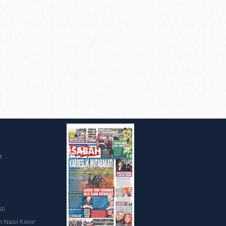
ak ve sitemizde ilgili
i
r
ti
 Nasıl Kılınır