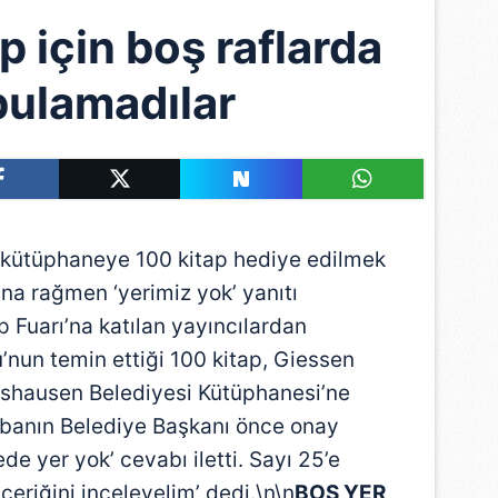
p için boş raflarda
bulamadılar
 kütüphaneye 100 kitap hediye edilmek
ına rağmen ‘yerimiz yok’ yanıtı
Fuarı’na katılan yayıncılardan
’nun temin ettiği 100 kitap, Giessen
ngshausen Belediyesi Kütüphanesi’ne
abanın Belediye Başkanı önce onay
de yer yok’ cevabı iletti. Sayı 25’e
çeriğini inceleyelim’ dedi.\n\n
BOŞ YER