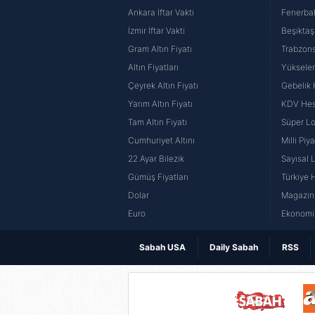
Ankara İftar Vakti
Fenerba
İzmir İftar Vakti
Beşiktaş
Gram Altın Fiyatı
Trabzons
Altın Fiyatları
Yüksele
Çeyrek Altın Fiyatı
Gebelik
Yarım Altın Fiyatı
KDV He
Tam Altın Fiyatı
Süper Lo
Cumhuriyet Altını
Milli Pi
22 Ayar Bilezik
Sayısal 
Gümüş Fiyatları
Türkiye H
Dolar
Magazin 
Euro
Ekonomi 
Sabah USA
Daily Sabah
RSS