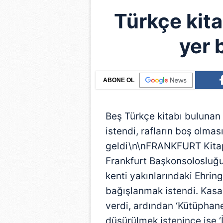
Türkçe kita
yer 
ABONE OL
Beş Türkçe kitabı bulunan
istendi, rafların boş olmas
geldi\n\nFRANKFURT Kitap 
Frankfurt Başkonsolosluğu
kenti yakınlarındaki Ehri
bağışlanmak istendi. Kas
verdi, ardından ‘Kütüphane
düşürülmek istenince ise ‘İ