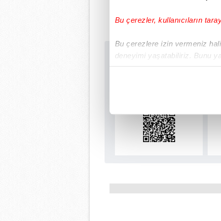
Bu çerezler, kullanıcıların tara
Bu çerezlere izin vermeniz halin
deneyimi yaşatabiliriz. Bunu y
Sabah.com.tr Uyg
içerikleri sunabilmek adına el
Uygulamalara Özel Ay
noktasında tek gelir kalemimiz 
Her halükârda, kullanıcılar, bu 
Sizlere daha iyi bir hizmet sun
çerezler vasıtasıyla çeşitli kiş
amacıyla kullanılmaktadır. Diğer
reklam/pazarlama faaliyetlerinin
Çerezlere ilişkin tercihlerinizi 
butonuna tıklayabilir,
Çerez Bi