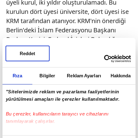
üyeli kurul, iki yıldır oluşturulamadı. Bu
kurulun dört üyesi üniversite, dört üyesi ise
KRM tarafından atanıyor. KRM'nin önerdiği
Berlin'deki İslam Federasyonu Başkanı
Burhan Kesici, Federal İçişleri Bakanlığı
tarafından kabul edilmiyor. Nedeni ise,
Reddet
Kesici'nin Anayasayı Koruma Dairesi
tarafından izlenmesi. Kesici NRW eyaleti ile
KRM arasında yürütülen okullarda din
Rıza
Bilgiler
Reklam Ayarları
Hakkında
dersleri görüşmelerine ise
"Sitelerimizde reklam ve pazarlama faaliyetlerinin
katılabiliyor.\n\n \n\n
Yunus ÜLGER / ESSEN
yürütülmesi amaçları ile çerezler kullanılmaktadır.
Bu çerezler, kullanıcıların tarayıcı ve cihazlarını
tanımlayarak çalışırlar.
Bu çerezlere izin vermeniz halinde sizlere özel