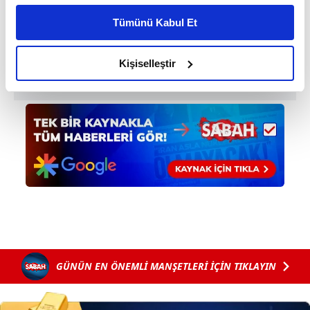
kişiselleştirilmiş reklamlar sunabilir, sayfalarımızda sizlere
Tümünü Kabul Et
daha iyi reklam deneyimi yaşatabiliriz. Bunu yaparken
amacımızın size daha iyi bir reklam deneyimi sunmak
olduğunu ve sizlere en iyi içerikleri sunabilmek adına
Kişiselleştir
elimizden gelen çabayı gösterdiğimizi ve bu noktada,
reklamların maliyetlerimizi karşılamak noktasında tek gelir
kalemimiz olduğunu sizlere hatırlatmak isteriz.
Her halükârda, kullanıcılar, bu çerezlere izin vermedikleri
takdirde, kullanıcılara hedefli reklamlar
gösterilmeyecektir."
Sizlere daha iyi bir hizmet sunabilmek için İnternet
Sitemizde kendimize ve üçüncü kişilere ait çerezler
kullanılmaktadır. Bu çerezler vasıtasıyla çeşitli kişisel
verileriniz işlenmekte olup gerekli olan çerezler bilgi
GÜNÜN EN ÖNEMLİ MANŞETLERİ İÇİN TIKLAYIN
toplumu hizmetlerinin sunulması amacıyla
kullanılmaktadır. Diğer çerezler, sitemizin daha işlevsel