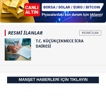
kılınması ve kişiselleştirilmesi ve sizlere yönelik
reklam/pazarlama faaliyetlerinin yapılması, amaçlarıyla
sınırlı olarak açık rızanız dahilinde kullanılacaktır.
Çerezlere ilişkin tercihlerinizi aşağıda yer alan panel
vasıtasıyla belirleyebilirsiniz. Çerezlere ilişkin detaylı bilgi
RESMİ İLANLAR
için Ayarlar butonuna tıklayabilir,
Çerez Bilgilendirme
Metnimizi
ziyaret edebilirsiniz.
T.C. KÜÇÜKÇEKMECE İCRA
DAİRESİ
6698 sayılı Kişisel Verilerin Korunması Kanunu uyarınca
hazırlanmış Aydınlatma Metnimizi okumak ve sitemizde
ilgili mevzuata uygun olarak kullanılan çerezlerle ilgili bilgi
almak için lütfen
tıklayınız
.
MANŞET HABERLERİ İÇİN TIKLAYIN