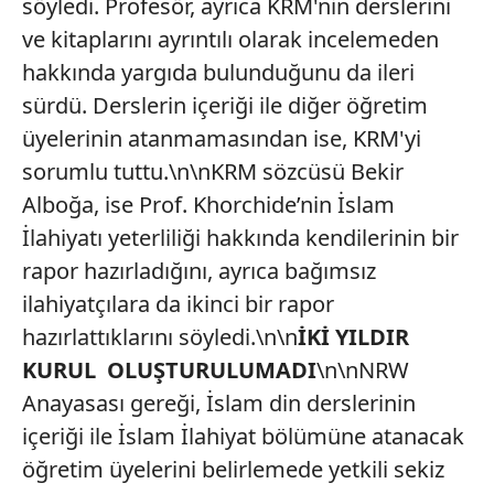
söyledi. Profesör, ayrıca KRM'nin derslerini
ve kitaplarını ayrıntılı olarak incelemeden
hakkında yargıda bulunduğunu da ileri
sürdü. Derslerin içeriği ile diğer öğretim
üyelerinin atanmamasından ise, KRM'yi
sorumlu tuttu.\n\nKRM sözcüsü Bekir
Alboğa, ise Prof. Khorchide’nin İslam
İlahiyatı yeterliliği hakkında kendilerinin bir
rapor hazırladığını, ayrıca bağımsız
ilahiyatçılara da ikinci bir rapor
hazırlattıklarını söyledi.\n\n
İKİ YILDIR
KURUL OLUŞTURULUMADI
\n\nNRW
Anayasası gereği, İslam din derslerinin
içeriği ile İslam İlahiyat bölümüne atanacak
öğretim üyelerini belirlemede yetkili sekiz