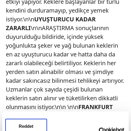
etkiyi yapıyor. Keklere başlayanlar bir türlü
kendini durduramayıp, yedikçe yemek
istiyor.\n\n
UYUŞTURUCU KADAR
ZARARLI
\n\nARAŞTIRMA sonuçlarının
duyurulduğu bildiride, içinde yüksek
yoğunlukta şeker ve yağ bulunan keklerin
en az uyuşturucu kadar ve hatta daha da
zararlı olabileceği belirtiliyor. Keklerin her
yerden satın alınabilir olması ve şimdiye
kadar sakıncasız bilinmesi tehlikeyi artırıyor.
Uzmanlar çok sayıda çeşidi bulunan
keklerin satın alınır ve tüketilirken dikkatli
olunmasını istiyor.\n\n \n\n
FRANKFURT
Reddet