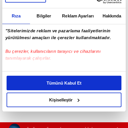
Rıza
Bilgiler
Reklam Ayarları
Hakkında
"Sitelerimizde reklam ve pazarlama faaliyetlerinin
yürütülmesi amaçları ile çerezler kullanılmaktadır.
Bu çerezler, kullanıcıların tarayıcı ve cihazlarını
tanımlayarak çalışırlar.
Bu çerezlere izin vermeniz halinde sizlere özel
kişiselleştirilmiş reklamlar sunabilir, sayfalarımızda sizlere
Tümünü Kabul Et
daha iyi reklam deneyimi yaşatabiliriz. Bunu yaparken
amacımızın size daha iyi bir reklam deneyimi sunmak
olduğunu ve sizlere en iyi içerikleri sunabilmek adına
Kişiselleştir
elimizden gelen çabayı gösterdiğimizi ve bu noktada,
reklamların maliyetlerimizi karşılamak noktasında tek gelir
kalemimiz olduğunu sizlere hatırlatmak isteriz.