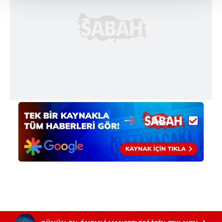
Her halükârda, kullanıcılar, bu çerezlere izin vermedikleri
takdirde, kullanıcılara hedefli reklamlar
gösterilmeyecektir."
Sizlere daha iyi bir hizmet sunabilmek için İnternet
Sitemizde kendimize ve üçüncü kişilere ait çerezler
kullanılmaktadır. Bu çerezler vasıtasıyla çeşitli kişisel
verileriniz işlenmekte olup gerekli olan çerezler bilgi
toplumu hizmetlerinin sunulması amacıyla
kullanılmaktadır. Diğer çerezler, sitemizin daha işlevsel
kılınması ve kişiselleştirilmesi ve sizlere yönelik
reklam/pazarlama faaliyetlerinin yapılması, amaçlarıyla
sınırlı olarak açık rızanız dahilinde kullanılacaktır.
Çerezlere ilişkin tercihlerinizi aşağıda yer alan panel
vasıtasıyla belirleyebilirsiniz. Çerezlere ilişkin detaylı bilgi
için Ayarlar butonuna tıklayabilir,
Çerez Bilgilendirme
Metnimizi
ziyaret edebilirsiniz.