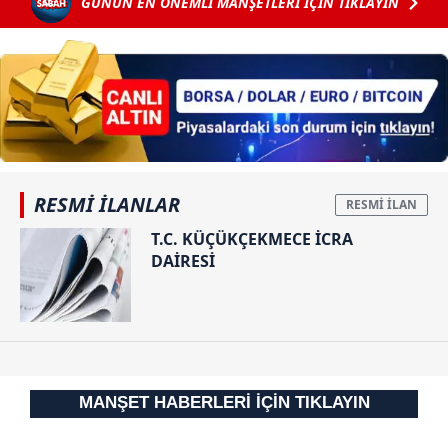
GÜNÜN EN ÖNEMLİ MANŞETLERİ İÇİN TIKLAYIN
6698 sayılı Kişisel Verilerin Korunması Kanunu uyarınca
hazırlanmış Aydınlatma Metnimizi okumak ve sitemizde
ilgili mevzuata uygun olarak kullanılan çerezlerle ilgili bilgi
almak için lütfen
tıklayınız
.
RESMİ İLANLAR
T.C. KÜÇÜKÇEKMECE İCRA
DAİRESİ
MANŞET HABERLERİ İÇİN TIKLAYIN