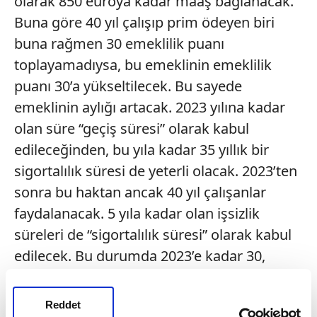
olarak 850 euroya kadar maaş bağlanacak.
Buna göre 40 yıl çalışıp prim ödeyen biri
buna rağmen 30 emeklilik puanı
toplayamadıysa, bu emeklinin emeklilik
puanı 30’a yükseltilecek. Bu sayede
emeklinin aylığı artacak. 2023 yılına kadar
olan süre “geçiş süresi” olarak kabul
edileceğinden, bu yıla kadar 35 yıllık bir
sigortalılık süresi de yeterli olacak. 2023’ten
sonra bu haktan ancak 40 yıl çalışanlar
faydalanacak. 5 yıla kadar olan işsizlik
süreleri de “sigortalılık süresi” olarak kabul
edilecek. Bu durumda 2023’e kadar 30,
2023’ten sonra ise en az 35 yıl çalışmış
olmak gerekecek.\n\n
63’TE
Reddet