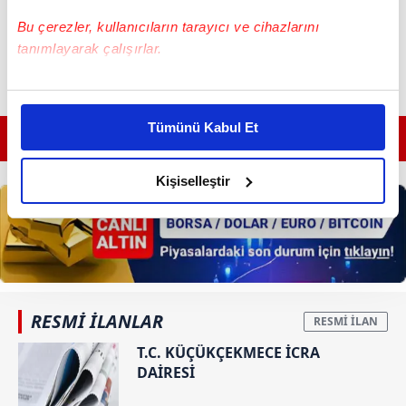
Bu çerezler, kullanıcıların tarayıcı ve cihazlarını
tanımlayarak çalışırlar.
Bu çerezlere izin vermeniz halinde sizlere özel
kişiselleştirilmiş reklamlar sunabilir, sayfalarımızda sizlere
Tümünü Kabul Et
daha iyi reklam deneyimi yaşatabiliriz. Bunu yaparken
GÜNÜN EN ÖNEMLİ MANŞETLERİ İÇİN TIKLAYIN
amacımızın size daha iyi bir reklam deneyimi sunmak
olduğunu ve sizlere en iyi içerikleri sunabilmek adına
Kişiselleştir
elimizden gelen çabayı gösterdiğimizi ve bu noktada,
reklamların maliyetlerimizi karşılamak noktasında tek gelir
kalemimiz olduğunu sizlere hatırlatmak isteriz.
Her halükârda, kullanıcılar, bu çerezlere izin vermedikleri
takdirde, kullanıcılara hedefli reklamlar
RESMİ İLANLAR
gösterilmeyecektir."
T.C. KÜÇÜKÇEKMECE İCRA
DAİRESİ
Sizlere daha iyi bir hizmet sunabilmek için İnternet
Sitemizde kendimize ve üçüncü kişilere ait çerezler