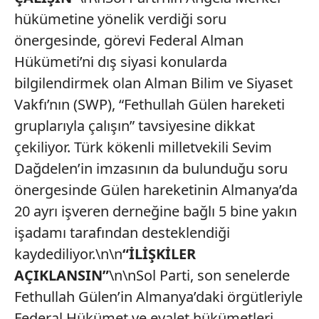
hükümetine yönelik verdiği soru
önergesinde, görevi Federal Alman
Hükümeti’ni dış siyasi konularda
bilgilendirmek olan Alman Bilim ve Siyaset
Vakfı’nın (SWP), “Fethullah Gülen hareketi
gruplarıyla çalışın” tavsiyesine dikkat
çekiliyor. Türk kökenli milletvekili Sevim
Dağdelen’in imzasının da bulunduğu soru
önergesinde Gülen hareketinin Almanya’da
20 ayrı işveren derneğine bağlı 5 bine yakın
işadamı tarafından desteklendiği
kaydediliyor.\n\n
“İLİŞKİLER
AÇIKLANSIN”
\n\nSol Parti, son senelerde
Fethullah Gülen’in Almanya’daki örgütleriyle
Federal Hükümet ve eyalet hükümetleri