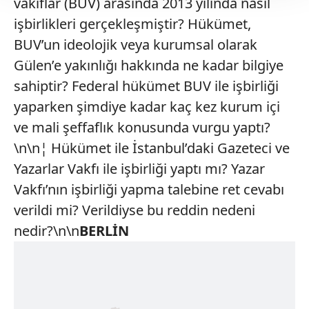
vakıflar (BUV) arasında 2013 yılında nasıl
takdirde, kullanıcılara hedefli reklamlar
işbirlikleri gerçekleşmiştir? Hükümet,
gösterilmeyecektir."
BUV’un ideolojik veya kurumsal olarak
Gülen’e yakınlığı hakkında ne kadar bilgiye
Sizlere daha iyi bir hizmet sunabilmek için İnternet
Sitemizde kendimize ve üçüncü kişilere ait çerezler
sahiptir? Federal hükümet BUV ile işbirliği
kullanılmaktadır. Bu çerezler vasıtasıyla çeşitli kişisel
yaparken şimdiye kadar kaç kez kurum içi
verileriniz işlenmekte olup gerekli olan çerezler bilgi
ve mali şeffaflık konusunda vurgu yaptı?
toplumu hizmetlerinin sunulması amacıyla
\n\n¦ Hükümet ile İstanbul’daki Gazeteci ve
kullanılmaktadır. Diğer çerezler, sitemizin daha işlevsel
kılınması ve kişiselleştirilmesi ve sizlere yönelik
Yazarlar Vakfı ile işbirliği yaptı mı? Yazar
reklam/pazarlama faaliyetlerinin yapılması, amaçlarıyla
Vakfı’nın işbirliği yapma talebine ret cevabı
sınırlı olarak açık rızanız dahilinde kullanılacaktır.
verildi mi? Verildiyse bu reddin nedeni
nedir?\n\n
BERLİN
Çerezlere ilişkin tercihlerinizi aşağıda yer alan panel
vasıtasıyla belirleyebilirsiniz. Çerezlere ilişkin detaylı bilgi
için Ayarlar butonuna tıklayabilir,
Çerez Bilgilendirme
Metnimizi
ziyaret edebilirsiniz.