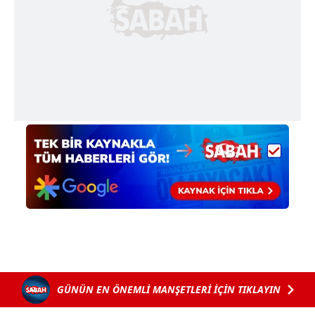
6698 sayılı Kişisel Verilerin Korunması Kanunu uyarınca
hazırlanmış Aydınlatma Metnimizi okumak ve sitemizde
ilgili mevzuata uygun olarak kullanılan çerezlerle ilgili bilgi
almak için lütfen
tıklayınız
.
GÜNÜN EN ÖNEMLİ MANŞETLERİ İÇİN TIKLAYIN