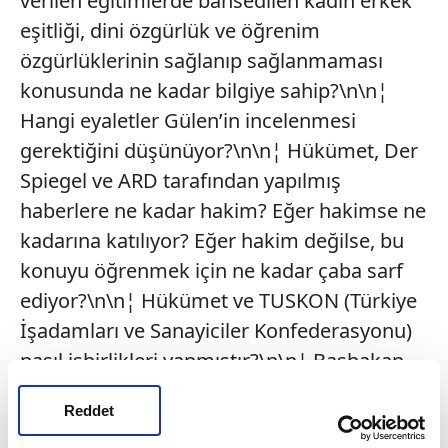
verilen eğitimlerde bahsedilen kadın erkek
eşitliği, dini özgürlük ve öğrenim
özgürlüklerinin sağlanıp sağlanmaması
konusunda ne kadar bilgiye sahip?\n\n¦
Hangi eyaletler Gülen’in incelenmesi
gerektiğini düşünüyor?\n\n¦ Hükümet, Der
Spiegel ve ARD tarafından yapılmış
haberlere ne kadar hakim? Eğer hakimse ne
kadarına katılıyor? Eğer hakim değilse, bu
konuyu öğrenmek için ne kadar çaba sarf
ediyor?\n\n¦ Hükümet ve TUSKON (Türkiye
İşadamları ve Sanayiciler Konfederasyonu)
nasıl işbirlikleri yapmıştır?\n\n¦ Başbakan
Erdoğan, Gülen’in Türkiye’de paralel devlet
Reddet
oluşturduğu ve hukuk sistemine karşı bir