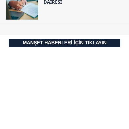
DAİRESİ
Sitemizde kendimize ve üçüncü kişilere ait çerezler
kullanılmaktadır. Bu çerezler vasıtasıyla çeşitli kişisel
verileriniz işlenmekte olup gerekli olan çerezler bilgi
toplumu hizmetlerinin sunulması amacıyla
kullanılmaktadır. Diğer çerezler, sitemizin daha işlevsel
kılınması ve kişiselleştirilmesi ve sizlere yönelik
MANŞET HABERLERİ İÇİN TIKLAYIN
reklam/pazarlama faaliyetlerinin yapılması, amaçlarıyla
sınırlı olarak açık rızanız dahilinde kullanılacaktır.
Çerezlere ilişkin tercihlerinizi aşağıda yer alan panel
vasıtasıyla belirleyebilirsiniz. Çerezlere ilişkin detaylı bilgi
için Ayarlar butonuna tıklayabilir,
Çerez Bilgilendirme
Metnimizi
ziyaret edebilirsiniz.
6698 sayılı Kişisel Verilerin Korunması Kanunu uyarınca
hazırlanmış Aydınlatma Metnimizi okumak ve sitemizde
ilgili mevzuata uygun olarak kullanılan çerezlerle ilgili bilgi
almak için lütfen
tıklayınız
.