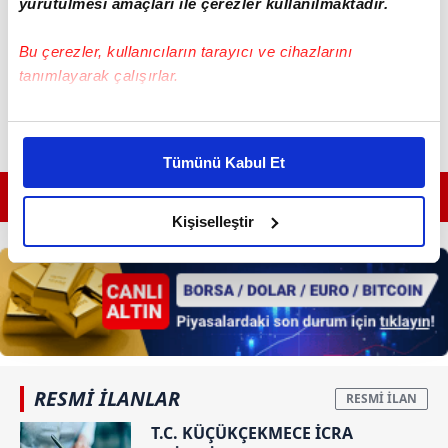
yürütülmesi amaçları ile çerezler kullanılmaktadır.
Bu çerezler, kullanıcıların tarayıcı ve cihazlarını
tanımlayarak çalışırlar.
Bu çerezlere izin vermeniz halinde sizlere özel
kişiselleştirilmiş reklamlar sunabilir, sayfalarımızda sizlere
Tümünü Kabul Et
daha iyi reklam deneyimi yaşatabiliriz. Bunu yaparken
amacımızın size daha iyi bir reklam deneyimi sunmak
GÜNÜN EN ÖNEMLİ MANŞETLERİ İÇİN TIKLAYIN
olduğunu ve sizlere en iyi içerikleri sunabilmek adına
Kişiselleştir
elimizden gelen çabayı gösterdiğimizi ve bu noktada,
reklamların maliyetlerimizi karşılamak noktasında tek gelir
kalemimiz olduğunu sizlere hatırlatmak isteriz.
Her halükârda, kullanıcılar, bu çerezlere izin vermedikleri
takdirde, kullanıcılara hedefli reklamlar
gösterilmeyecektir."
RESMİ İLANLAR
T.C. KÜÇÜKÇEKMECE İCRA
Sizlere daha iyi bir hizmet sunabilmek için İnternet