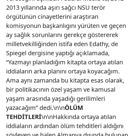
2013 yıllarında aşırı sağcı NSU terör
örgütünün cinayetlerini araştıran
komisyonun başkanlıgını yürüten ve geçen
ay sağlık sorunlarını gerekçe göstererek
milletvekilliğinden istifa eden Edathy, de
Spiegel dergisine yaptığı açıklamada,
“Yazmayı planladığım kitapta ortaya atılan
iddiaların arka planını ortaya koyacağım.
Ama aynı zamanda bu kitapta esas olarak,
bir politikacının özel yaşam ve kamusal
yaşam arasında yaşadığı gerilimleri
yazacağım” dedi.\n\n
ÖLÜM
TEHDİTLERİ
\n\nHakkında ortaya atılan
iddiaların ardından ölüm tehditleri aldığını
söyleyen ve halen Almanya dışında bulunan