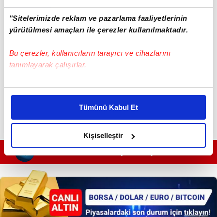
"Sitelerimizde reklam ve pazarlama faaliyetlerinin
yürütülmesi amaçları ile çerezler kullanılmaktadır.
Bu çerezler, kullanıcıların tarayıcı ve cihazlarını
tanımlayarak çalışırlar.
Bu çerezlere izin vermeniz halinde sizlere özel
kişiselleştirilmiş reklamlar sunabilir, sayfalarımızda sizlere
Tümünü Kabul Et
daha iyi reklam deneyimi yaşatabiliriz. Bunu yaparken
amacımızın size daha iyi bir reklam deneyimi sunmak
olduğunu ve sizlere en iyi içerikleri sunabilmek adına
Kişiselleştir
elimizden gelen çabayı gösterdiğimizi ve bu noktada,
GÜNÜN EN ÖNEMLİ MANŞETLERİ İÇİN TIKLAYIN
reklamların maliyetlerimizi karşılamak noktasında tek gelir
kalemimiz olduğunu sizlere hatırlatmak isteriz.
Her halükârda, kullanıcılar, bu çerezlere izin vermedikleri
takdirde, kullanıcılara hedefli reklamlar
gösterilmeyecektir."