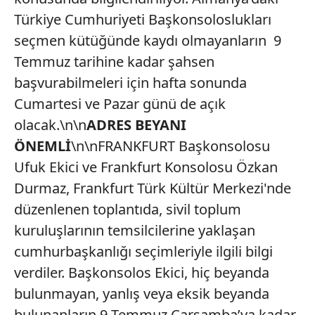
Türkiye Cumhuriyeti Başkonsoloslukları
seçmen kütüğünde kaydı olmayanların 9
Temmuz tarihine kadar şahsen
başvurabilmeleri için hafta sonunda
Cumartesi ve Pazar günü de açık
olacak.\n\n
ADRES BEYANI
ÖNEMLİ
\n\nFRANKFURT Başkonsolosu
Ufuk Ekici ve Frankfurt Konsolosu Özkan
Durmaz, Frankfurt Türk Kültür Merkezi'nde
düzenlenen toplantıda, sivil toplum
kuruluşlarının temsilcilerine yaklaşan
cumhurbaşkanlığı seçimleriyle ilgili bilgi
verdiler. Başkonsolos Ekici, hiç beyanda
bulunmayan, yanlış veya eksik beyanda
bulunanların 9 Temmuz Çarşamba’ya kadar