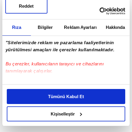
FRANKFURT
Reddet
Rıza
Bilgiler
Reklam Ayarları
Hakkında
"Sitelerimizde reklam ve pazarlama faaliyetlerinin
yürütülmesi amaçları ile çerezler kullanılmaktadır.
Bu çerezler, kullanıcıların tarayıcı ve cihazlarını
tanımlayarak çalışırlar.
Bu çerezlere izin vermeniz halinde sizlere özel
kişiselleştirilmiş reklamlar sunabilir, sayfalarımızda sizlere
Tümünü Kabul Et
daha iyi reklam deneyimi yaşatabiliriz. Bunu yaparken
amacımızın size daha iyi bir reklam deneyimi sunmak
olduğunu ve sizlere en iyi içerikleri sunabilmek adına
Kişiselleştir
elimizden gelen çabayı gösterdiğimizi ve bu noktada,
reklamların maliyetlerimizi karşılamak noktasında tek gelir