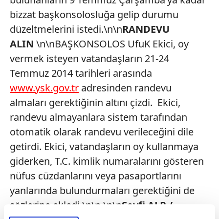
bizzat başkonsolosluğa gelip durumu
düzeltmelerini istedi.\n\n
RANDEVU
ALIN
\n\nBAŞKONSOLOS UfuK Ekici, oy
vermek isteyen vatandaşların 21-24
Temmuz 2014 tarihleri arasında
www.ysk.gov.tr
adresinden randevu
almaları gerektiğinin altını çizdi. Ekici,
randevu almayanlara sistem tarafından
otomatik olarak randevu verileceğini dile
getirdi. Ekici, vatandaşların oy kullanmaya
giderken, T.C. kimlik numaralarını gösteren
nüfus cüzdanlarını veya pasaportlarını
yanlarında bulundurmaları gerektiğini de
sözlerine ekledi.\n\n \n\n
Seyfi ALP /