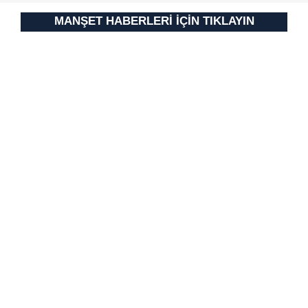
Metnimizi
ziyaret edebilirsiniz.
MANŞET HABERLERİ İÇİN TIKLAYIN
6698 sayılı Kişisel Verilerin Korunması Kanunu uyarınca
hazırlanmış Aydınlatma Metnimizi okumak ve sitemizde
ilgili mevzuata uygun olarak kullanılan çerezlerle ilgili bilgi
almak için lütfen
tıklayınız
.