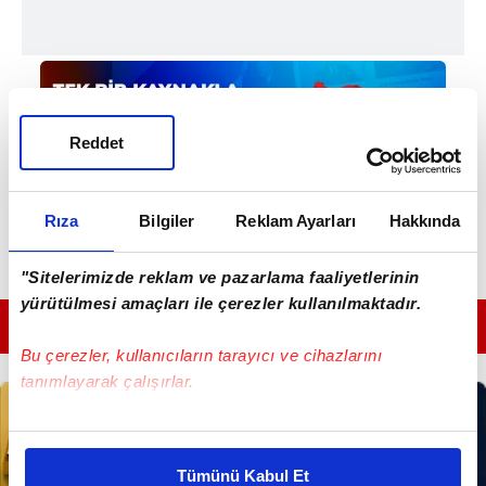
Reddet
Rıza
Bilgiler
Reklam Ayarları
Hakkında
"Sitelerimizde reklam ve pazarlama faaliyetlerinin
yürütülmesi amaçları ile çerezler kullanılmaktadır.
GÜNÜN EN ÖNEMLİ MANŞETLERİ İÇİN TIKLAYIN
Bu çerezler, kullanıcıların tarayıcı ve cihazlarını
tanımlayarak çalışırlar.
Bu çerezlere izin vermeniz halinde sizlere özel
kişiselleştirilmiş reklamlar sunabilir, sayfalarımızda sizlere
Tümünü Kabul Et
daha iyi reklam deneyimi yaşatabiliriz. Bunu yaparken