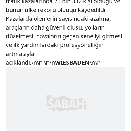
trafik kazalarında 21 bin 332 kişi öldüğü ve
bunun ülke rekoru olduğu kaydedildi.
Kazalarda ölenlerin sayısındaki azalma,
araçların daha güvenli oluşu, yolların
düzelmesi, havaların geçen sene iyi gitmesi
ve ilk yardımlardaki profesyonelliğin
artmasıyla
açıklandı.\n\n \n\n
WİESBADEN
\n\n