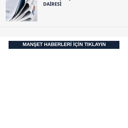
DAİRESİ
Sitemizde kendimize ve üçüncü kişilere ait çerezler
kullanılmaktadır. Bu çerezler vasıtasıyla çeşitli kişisel
verileriniz işlenmekte olup gerekli olan çerezler bilgi
toplumu hizmetlerinin sunulması amacıyla
kullanılmaktadır. Diğer çerezler, sitemizin daha işlevsel
kılınması ve kişiselleştirilmesi ve sizlere yönelik
MANŞET HABERLERİ İÇİN TIKLAYIN
reklam/pazarlama faaliyetlerinin yapılması, amaçlarıyla
sınırlı olarak açık rızanız dahilinde kullanılacaktır.
Çerezlere ilişkin tercihlerinizi aşağıda yer alan panel
vasıtasıyla belirleyebilirsiniz. Çerezlere ilişkin detaylı bilgi
için Ayarlar butonuna tıklayabilir,
Çerez Bilgilendirme
Metnimizi
ziyaret edebilirsiniz.
6698 sayılı Kişisel Verilerin Korunması Kanunu uyarınca
hazırlanmış Aydınlatma Metnimizi okumak ve sitemizde
ilgili mevzuata uygun olarak kullanılan çerezlerle ilgili bilgi
almak için lütfen
tıklayınız
.