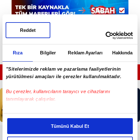
Reddet
Rıza
Bilgiler
Reklam Ayarları
Hakkında
"Sitelerimizde reklam ve pazarlama faaliyetlerinin
GÜNÜN EN ÖNEMLİ MANŞETLERİ İÇİN TIKLAYIN
yürütülmesi amaçları ile çerezler kullanılmaktadır.
Bu çerezler, kullanıcıların tarayıcı ve cihazlarını
tanımlayarak çalışırlar.
Bu çerezlere izin vermeniz halinde sizlere özel
kişiselleştirilmiş reklamlar sunabilir, sayfalarımızda sizlere
Tümünü Kabul Et
daha iyi reklam deneyimi yaşatabiliriz. Bunu yaparken
RESMİ İLANLAR
amacımızın size daha iyi bir reklam deneyimi sunmak